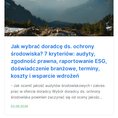
Jak wybrać doradcę ds. ochrony
środowiska? 7 kryteriów: audyty,
zgodność prawna, raportowanie ESG,
doświadczenie branżowe, terminy,
koszty i wsparcie wdrożeń
- Jak ocenić jakość audytów środowiskowych i zakres
prac w ofercie doradcy Wybór doradcy ds. ochrony
środowiska powinien zaczynać się od oceny jakośc...
02.06.2026