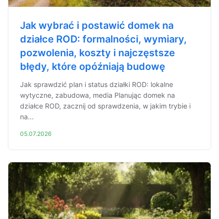
Jak wybrać i postawić domek na
działce ROD: formalności, wymiary,
pozwolenia, koszty i najczęstsze
błędy, które opóźniają budowę
Jak sprawdzić plan i status działki ROD: lokalne
wytyczne, zabudowa, media Planując domek na
działce ROD, zacznij od sprawdzenia, w jakim trybie i
na...
05.07.2026