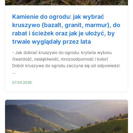
Kamienie do ogrodu: jak wybrać
kruszywo (bazalt, granit, marmur), do
rabat i ścieżek oraz jak je ułożyć, by
trwale wyglądały przez lata
- Jak dobrać kruszywo do ogrodu: kryteria wyboru
(twardość, nasiąkliwość, mrozoodporność i kolor)
Dobór kruszywa do ogrodu zaczyna się od odpowiedzi
...
07.04.2026