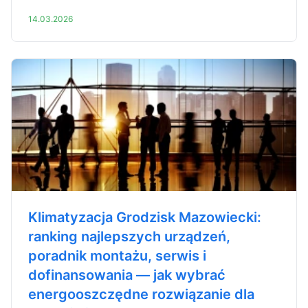
14.03.2026
Klimatyzacja Grodzisk Mazowiecki:
ranking najlepszych urządzeń,
poradnik montażu, serwis i
dofinansowania — jak wybrać
energooszczędne rozwiązanie dla