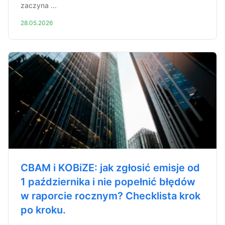
zaczyna ...
28.05.2026
CBAM i KOBiZE: jak zgłosić emisje od
1 października i nie popełnić błędów
w raporcie rocznym? Checklista krok
po kroku.