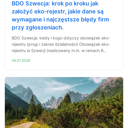
BDO Szwecja: krok po kroku jak
założyć eko-rejestr, jakie dane są
wymagane i najczęstsze błędy firm
przy zgłoszeniach.
BDO Szwecja: kiedy i kogo dotyczy obowiązek eko-
rejestru (progi i zakres działalności) Obowiązek eko-
rejestru w Szwecji (realizowany m.in. w ramach B...
24.07.2026