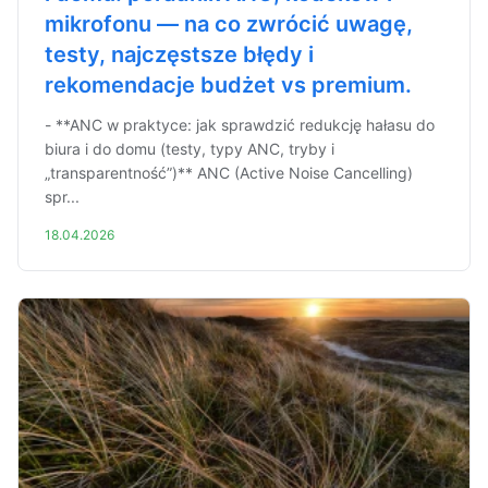
mikrofonu — na co zwrócić uwagę,
testy, najczęstsze błędy i
rekomendacje budżet vs premium.
- **ANC w praktyce: jak sprawdzić redukcję hałasu do
biura i do domu (testy, typy ANC, tryby i
„transparentność”)** ANC (Active Noise Cancelling)
spr...
18.04.2026