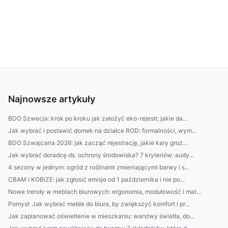
Najnowsze artykuły
BDO Szwecja: krok po kroku jak założyć eko-rejestr, jakie da...
Jak wybrać i postawić domek na działce ROD: formalności, wym...
BDO Szwajcaria 2026: jak zacząć rejestrację, jakie kary groż...
Jak wybrać doradcę ds. ochrony środowiska? 7 kryteriów: audy...
4 sezony w jednym: ogród z roślinami zmieniającymi barwy i s...
CBAM i KOBiZE: jak zgłosić emisje od 1 października i nie po...
Nowe trendy w meblach biurowych: ergonomia, modułowość i mat...
Pomysł: Jak wybrać meble do biura, by zwiększyć komfort i pr...
Jak zaplanować oświetlenie w mieszkaniu: warstwy światła, do...