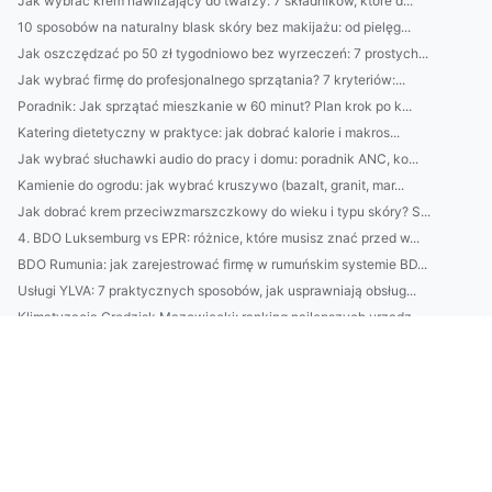
Jak wybrać krem nawilżający do twarzy: 7 składników, które d...
10 sposobów na naturalny blask skóry bez makijażu: od pielęg...
Jak oszczędzać po 50 zł tygodniowo bez wyrzeczeń: 7 prostych...
Jak wybrać firmę do profesjonalnego sprzątania? 7 kryteriów:...
Poradnik: Jak sprzątać mieszkanie w 60 minut? Plan krok po k...
Katering dietetyczny w praktyce: jak dobrać kalorie i makros...
Jak wybrać słuchawki audio do pracy i domu: poradnik ANC, ko...
Kamienie do ogrodu: jak wybrać kruszywo (bazalt, granit, mar...
Jak dobrać krem przeciwzmarszczkowy do wieku i typu skóry? S...
4. BDO Luksemburg vs EPR: różnice, które musisz znać przed w...
BDO Rumunia: jak zarejestrować firmę w rumuńskim systemie BD...
Usługi YLVA: 7 praktycznych sposobów, jak usprawniają obsług...
Klimatyzacja Grodzisk Mazowiecki: ranking najlepszych urządz...
CBAM dla polskich eksporterów: co zmieni mechanizm graniczne...
Usługi GPAIS: przewodnik wdrożenia dla firm e-commerce — kor...
Montaż klimatyzacji w Piasecznie: porównanie cen, terminów i...
Naturalne kosmetyki do cery wrażliwej - poradnik: czego unik...
10 praktycznych sposobów dla firm na obniżenie śladu węglowe...
LUCID Air vs Tesla: rzeczywisty zasięg, koszty ładowania i u...