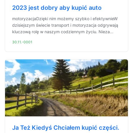
2023 jest dobry aby kupić auto
motoryzacjaDzięki nim możemy szybko i efektywnieW
dzisiejszym świecie transport i motoryzacja odgrywają
kluczową rolę w naszym codziennym życiu. Nieza...
30.11.-0001
Ja Też Kiedyś Chciałem kupić części.