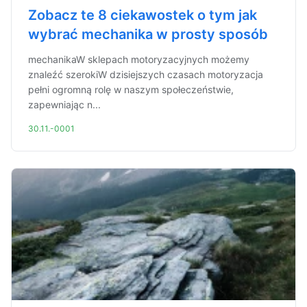
Zobacz te 8 ciekawostek o tym jak
wybrać mechanika w prosty sposób
mechanikaW sklepach motoryzacyjnych możemy
znaleźć szerokiW dzisiejszych czasach motoryzacja
pełni ogromną rolę w naszym społeczeństwie,
zapewniając n...
30.11.-0001