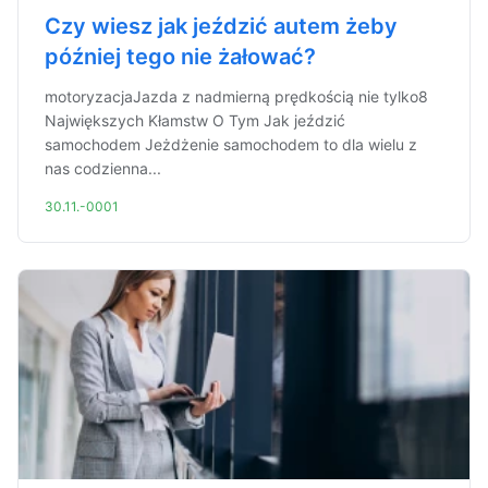
Czy wiesz jak jeździć autem żeby
później tego nie żałować?
motoryzacjaJazda z nadmierną prędkością nie tylko8
Największych Kłamstw O Tym Jak jeździć
samochodem Jeżdżenie samochodem to dla wielu z
nas codzienna...
30.11.-0001