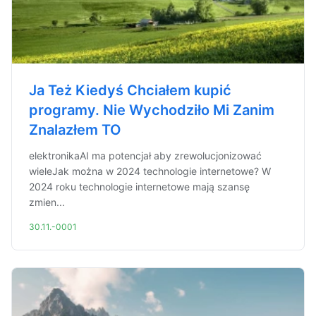
Ja Też Kiedyś Chciałem kupić
programy. Nie Wychodziło Mi Zanim
Znalazłem TO
elektronikaAI ma potencjał aby zrewolucjonizować
wieleJak można w 2024 technologie internetowe? W
2024 roku technologie internetowe mają szansę
zmien...
30.11.-0001