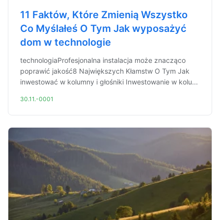
11 Faktów, Które Zmienią Wszystko
Co Myślałeś O Tym Jak wyposażyć
dom w technologie
technologiaProfesjonalna instalacja może znacząco
poprawić jakość8 Największych Kłamstw O Tym Jak
inwestować w kolumny i głośniki Inwestowanie w kolu...
30.11.-0001