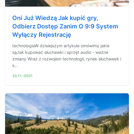
Oni Już Wiedzą Jak kupić gry,
Odbierz Dostęp Zanim O 9:9 System
Wyłączy Rejestrację
technologiaW dzisiejszym artykule omówimy jakie
sąJak kupować słuchawki i sprzęt audio - ważne
zmiany Wraz z rozwojem technologii, rynek słuchawek i
s...
30.11.-0001