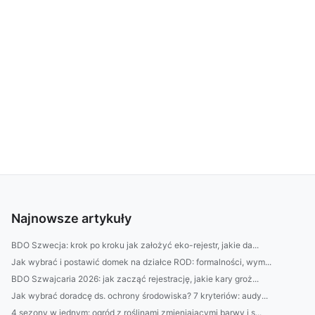
Najnowsze artykuły
BDO Szwecja: krok po kroku jak założyć eko-rejestr, jakie da...
Jak wybrać i postawić domek na działce ROD: formalności, wym...
BDO Szwajcaria 2026: jak zacząć rejestrację, jakie kary groż...
Jak wybrać doradcę ds. ochrony środowiska? 7 kryteriów: audy...
4 sezony w jednym: ogród z roślinami zmieniającymi barwy i s...