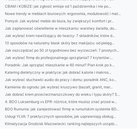
CBAM i KOBiZE: jak zgłosić emisje od 1 października i nie po...
Nowe trendy w meblach biurowych: ergonomia, modułowość i mat...
Pomysł: Jak wybrać meble do biura, by zwiększyć komfort i pr...
Jak zaplanować oświetlenie w mieszkaniu: warstwy światła, do...
Jak wybrać krem nawilżający do twarzy: 7 składników, które d...
10 sposobów na naturalny blask skóry bez makijażu: od pielęg...
Jak oszczędzać po 50 zł tygodniowo bez wyrzeczeń: 7 prostych...
Jak wybrać firmę do profesjonalnego sprzątania? 7 kryteriów:...
Poradnik: Jak sprzątać mieszkanie w 60 minut? Plan krok po k...
Katering dietetyczny w praktyce: jak dobrać kalorie i makros...
Jak wybrać słuchawki audio do pracy i domu: poradnik ANC, ko...
Kamienie do ogrodu: jak wybrać kruszywo (bazalt, granit, mar...
Jak dobrać krem przeciwzmarszczkowy do wieku i typu skóry? S...
4. BDO Luksemburg vs EPR: różnice, które musisz znać przed w...
BDO Rumunia: jak zarejestrować firmę w rumuńskim systemie BD...
Usługi YLVA: 7 praktycznych sposobów, jak usprawniają obsług...
Klimatyzacja Grodzisk Mazowiecki: ranking najlepszych urządz...
CBAM dla polskich eksporterów: co zmieni mechanizm graniczne...