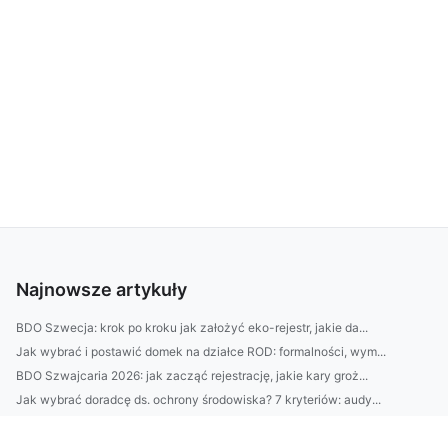
Najnowsze artykuły
BDO Szwecja: krok po kroku jak założyć eko-rejestr, jakie da...
Jak wybrać i postawić domek na działce ROD: formalności, wym...
BDO Szwajcaria 2026: jak zacząć rejestrację, jakie kary groż...
Jak wybrać doradcę ds. ochrony środowiska? 7 kryteriów: audy...
4 sezony w jednym: ogród z roślinami zmieniającymi barwy i s...
CBAM i KOBiZE: jak zgłosić emisje od 1 października i nie po...