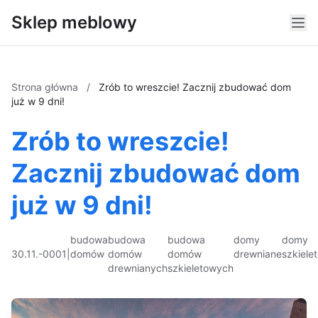
Sklep meblowy
Strona główna
/
Zrób to wreszcie! Zacznij zbudować dom
już w 9 dni!
Zrób to wreszcie!
Zacznij zbudować dom
już w 9 dni!
budowa
budowa
budowa
domy
domy
30.11.-0001
|
domów
domów
domów
drewniane
szkiele
drewnianych
szkieletowych