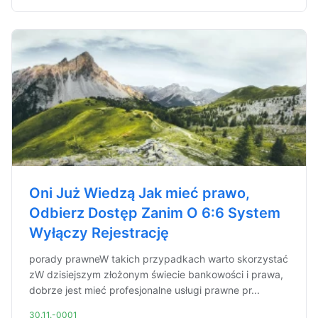
Oni Już Wiedzą Jak mieć prawo,
Odbierz Dostęp Zanim O 6:6 System
Wyłączy Rejestrację
porady prawneW takich przypadkach warto skorzystać
zW dzisiejszym złożonym świecie bankowości i prawa,
dobrze jest mieć profesjonalne usługi prawne pr...
30.11.-0001