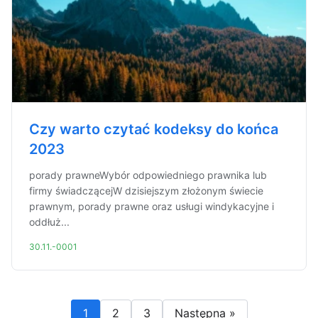
Czy warto czytać kodeksy do końca
2023
porady prawneWybór odpowiedniego prawnika lub
firmy świadczącejW dzisiejszym złożonym świecie
prawnym, porady prawne oraz usługi windykacyjne i
oddłuż...
30.11.-0001
1
2
3
Następna »