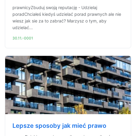
prawnicyZbuduj swoją reputację - Udzielaj
poradChciałeś kiedyś udzielać porad prawnych ale nie
wiesz jak sie za to zabrać? Marzysz o tym, aby
udzielać...
30.11.-0001
Lepsze sposoby jak mieć prawo