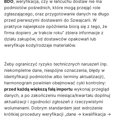
BDO
, weryfikacja, czy w łańcuchu dostaw nie ma
podmiotów pośrednich, które mogą przejąć role
zgłaszającego, oraz przygotowanie danych na długo
przed pierwszymi dostawami do Szwajcarii. W
praktyce największe opóźnienia biorą się z tego, że
firma dopiero „w trakcie roku” zbiera informacje z
działu zakupów, od dostawców opakowań lub
weryfikuje kody/rodzaje materiałów.
Żeby ograniczyć ryzyko
technicznych naruszeń
(np.
niekompletne dane, niespójne oznaczenia, błędy w
identyfikacji podmiotów albo terminy aktualizacji),
harmonogram powinien obejmować cykl kontrolny:
przed każdą większą falą importu
wykonaj przegląd
danych, a po zakończeniu miesiąca/kwartału dopilnuj
aktualizacji i zgodności zgłoszeń z rzeczywistymi
wolumenami. Dobrym standardem jest wdrożenie
krótkiej procedury weryfikacji „dane → kwalifikacja →