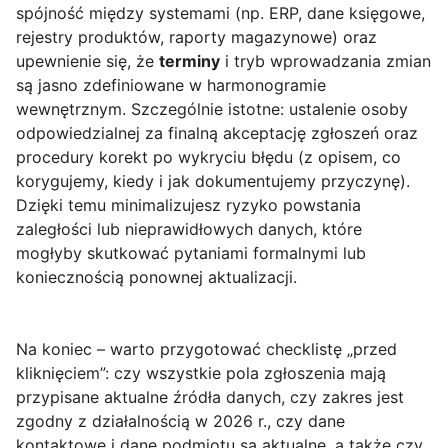
spójność między systemami (np. ERP, dane księgowe,
rejestry produktów, raporty magazynowe) oraz
upewnienie się, że
terminy
i tryb wprowadzania zmian
są jasno zdefiniowane w harmonogramie
wewnętrznym. Szczególnie istotne: ustalenie osoby
odpowiedzialnej za finalną akceptację zgłoszeń oraz
procedury korekt po wykryciu błędu (z opisem, co
korygujemy, kiedy i jak dokumentujemy przyczynę).
Dzięki temu minimalizujesz ryzyko powstania
zaległości lub nieprawidłowych danych, które
mogłyby skutkować pytaniami formalnymi lub
koniecznością ponownej aktualizacji.
Na koniec – warto przygotować checklistę „przed
kliknięciem”: czy wszystkie pola zgłoszenia mają
przypisane aktualne źródła danych, czy zakres jest
zgodny z działalnością w 2026 r., czy dane
kontaktowe i dane podmiotu są aktualne, a także czy