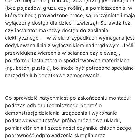
się, że miejsce na jednostkę zewnętrzną jest dostępne
(bez pojazdów, gruzu czy roślin), a pomieszczenia, w
których będą prowadzone prace, są uprzątnięte i mają
wyłączony dostęp dla dzieci i zwierząt. Sprawdź też,
czy instalator ma łatwy dostęp do zasilania
elektrycznego — w wielu przypadkach wymagana jest
dedykowana linia z wyłącznikiem nadprądowym. Jeśli
przewidujesz wiercenia w ścianach czy elewacji,
poinformuj instalatora o spodziewanych materiałach
(np. beton, pustak), bo może być potrzebne specjalne
narzędzie lub dodatkowe zamocowania.
Co sprawdzić natychmiast po zakończeniu montażu:
podczas odbioru technicznego poproś o
demonstrację działania urządzenia i wykonanie
podstawowych testów: próba próżniowa układu,
pomiar ciśnienia i szczelności czynnika chłodniczego,
poprawność odprowadzenia skroplin oraz