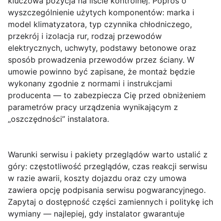
kluczowa pozycja na liście kontrolnej. Poproś o
wyszczególnienie użytych komponentów: marka i
model klimatyzatora, typ czynnika chłodniczego,
przekrój i izolacja rur, rodzaj przewodów
elektrycznych, uchwyty, podstawy betonowe oraz
sposób prowadzenia przewodów przez ściany.
W
umowie powinno być zapisane, że montaż będzie
wykonany zgodnie z normami i instrukcjami
producenta
— to zabezpiecza Cię przed obniżeniem
parametrów pracy urządzenia wynikającym z
„oszczędności” instalatora.
Warunki serwisu i pakiety przeglądów
warto ustalić z
góry: częstotliwość przeglądów, czas reakcji serwisu
w razie awarii, koszty dojazdu oraz czy umowa
zawiera opcję podpisania serwisu pogwarancyjnego.
Zapytaj o dostępność części zamiennych i politykę ich
wymiany — najlepiej, gdy instalator gwarantuje