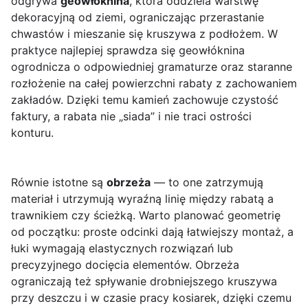
odgrywa
geowłóknina
, która oddziela warstwę
dekoracyjną od ziemi, ograniczając przerastanie
chwastów i mieszanie się kruszywa z podłożem. W
praktyce najlepiej sprawdza się geowłóknina
ogrodnicza o odpowiedniej gramaturze oraz staranne
rozłożenie na całej powierzchni rabaty z zachowaniem
zakładów. Dzięki temu kamień zachowuje czystość
faktury, a rabata nie „siada” i nie traci ostrości
konturu.
Równie istotne są
obrzeża
— to one zatrzymują
materiał i utrzymują wyraźną linię między rabatą a
trawnikiem czy ścieżką. Warto planować geometrię
od początku: proste odcinki dają łatwiejszy montaż, a
łuki wymagają elastycznych rozwiązań lub
precyzyjnego docięcia elementów. Obrzeża
ograniczają też spływanie drobniejszego kruszywa
przy deszczu i w czasie pracy kosiarek, dzięki czemu