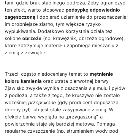
tam, gdzie brak stabilnego podłoża. Żeby ograniczyć
ten efekt, warto stosować
podsypkę odpowiednio
zagęszczoną
i dobierać uziarnienie do przeznaczenia:
im drobniejsze ziarno, tym większe ryzyko
wypłukiwania. Dodatkowo korzystnie działa też
solidne
obrzeże
(np. krawężnik, obrzeże ogrodowe),
które zatrzymuje materiał i zapobiega mieszaniu z
ziemią z zewnątrz.
Trzeci, często niedoceniany temat to
mętnienie
koloru kamienia
oraz utrata pierwotnej barwy.
Zjawisko zwykle wynika z osadzania się mułu i pyłów
z podłoża, a także z tego, że kruszywo nie zostało
wcześniej
przepłukane
(gdy producent dopuszcza
drobny pył) lub jest stale zasypywane ziemią. W
efekcie barwa wygląda na „przygaszoną”, a
powierzchnia staje się bardziej matowa. Pomaga
regularne czyszczenie (np. strumieniem wody pod