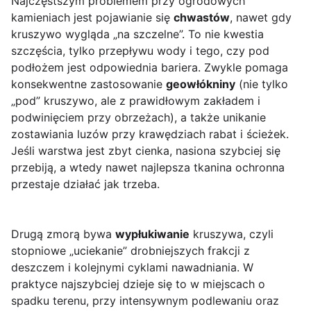
Najczęstszym problemem przy ogrodowych
kamieniach jest pojawianie się
chwastów
, nawet gdy
kruszywo wygląda „na szczelne”. To nie kwestia
szczęścia, tylko przepływu wody i tego, czy pod
podłożem jest odpowiednia bariera. Zwykle pomaga
konsekwentne zastosowanie
geowłókniny
(nie tylko
„pod” kruszywo, ale z prawidłowym zakładem i
podwinięciem przy obrzeżach), a także unikanie
zostawiania luzów przy krawędziach rabat i ścieżek.
Jeśli warstwa jest zbyt cienka, nasiona szybciej się
przebiją, a wtedy nawet najlepsza tkanina ochronna
przestaje działać jak trzeba.
Drugą zmorą bywa
wypłukiwanie
kruszywa, czyli
stopniowe „uciekanie” drobniejszych frakcji z
deszczem i kolejnymi cyklami nawadniania. W
praktyce najszybciej dzieje się to w miejscach o
spadku terenu, przy intensywnym podlewaniu oraz