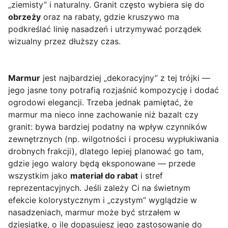
„ziemisty” i naturalny. Granit często wybiera się do
obrzeży
oraz na rabaty, gdzie kruszywo ma
podkreślać linię nasadzeń i utrzymywać porządek
wizualny przez dłuższy czas.
Marmur
jest najbardziej „dekoracyjny” z tej trójki —
jego jasne tony potrafią rozjaśnić kompozycję i dodać
ogrodowi elegancji. Trzeba jednak pamiętać, że
marmur ma nieco inne zachowanie niż bazalt czy
granit: bywa bardziej podatny na wpływ czynników
zewnętrznych (np. wilgotności i procesu wypłukiwania
drobnych frakcji), dlatego lepiej planować go tam,
gdzie jego walory będą eksponowane — przede
wszystkim jako
materiał do rabat
i stref
reprezentacyjnych. Jeśli zależy Ci na świetnym
efekcie kolorystycznym i „czystym” wyglądzie w
nasadzeniach, marmur może być strzałem w
dziesiątkę, o ile dopasujesz jego zastosowanie do