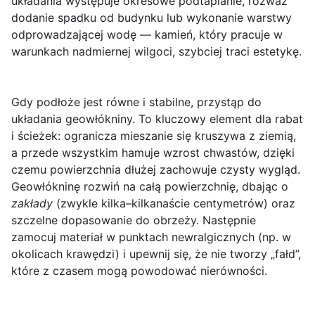
układania występuje okresowe podtapianie, rozważ
dodanie spadku od budynku lub wykonanie warstwy
odprowadzającej wodę — kamień, który pracuje w
warunkach nadmiernej wilgoci, szybciej traci estetykę.
Gdy podłoże jest równe i stabilne, przystąp do
układania
geowłókniny
. To kluczowy element dla rabat
i ścieżek: ogranicza mieszanie się kruszywa z ziemią,
a przede wszystkim hamuje wzrost chwastów, dzięki
czemu powierzchnia dłużej zachowuje czysty wygląd.
Geowłókninę rozwiń na całą powierzchnię, dbając o
zakłady
(zwykle kilka–kilkanaście centymetrów) oraz
szczelne dopasowanie do obrzeży. Następnie
zamocuj materiał w punktach newralgicznych (np. w
okolicach krawędzi) i upewnij się, że nie tworzy „fałd”,
które z czasem mogą powodować nierówności.