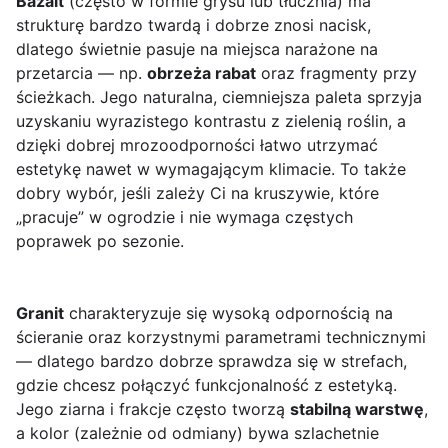
Bazalt
(często w formie grysu lub tłucznia) ma
strukturę bardzo twardą i dobrze znosi nacisk,
dlatego świetnie pasuje na miejsca narażone na
przetarcia — np.
obrzeża rabat
oraz fragmenty przy
ścieżkach. Jego naturalna, ciemniejsza paleta sprzyja
uzyskaniu wyrazistego kontrastu z zielenią roślin, a
dzięki dobrej mrozoodporności łatwo utrzymać
estetykę nawet w wymagającym klimacie. To także
dobry wybór, jeśli zależy Ci na kruszywie, które
„pracuje” w ogrodzie i nie wymaga częstych
poprawek po sezonie.
Granit
charakteryzuje się wysoką odpornością na
ścieranie oraz korzystnymi parametrami technicznymi
— dlatego bardzo dobrze sprawdza się w strefach,
gdzie chcesz połączyć funkcjonalność z estetyką.
Jego ziarna i frakcje często tworzą
stabilną warstwę
,
a kolor (zależnie od odmiany) bywa szlachetnie