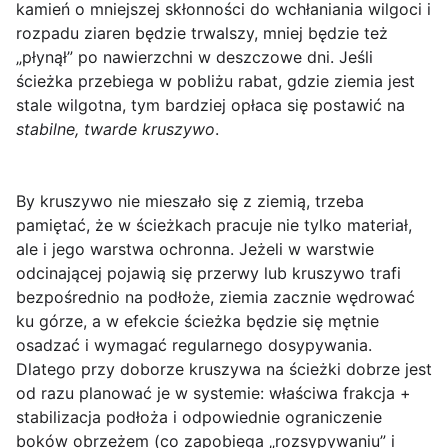
kamień o mniejszej skłonności do wchłaniania wilgoci i
rozpadu ziaren będzie trwalszy, mniej będzie też
„płynął” po nawierzchni w deszczowe dni. Jeśli
ścieżka przebiega w pobliżu rabat, gdzie ziemia jest
stale wilgotna, tym bardziej opłaca się postawić na
stabilne, twarde kruszywo
.
By kruszywo nie mieszało się z ziemią, trzeba
pamiętać, że w ścieżkach pracuje nie tylko materiał,
ale i jego warstwa ochronna. Jeżeli w warstwie
odcinającej pojawią się przerwy lub kruszywo trafi
bezpośrednio na podłoże, ziemia zacznie wędrować
ku górze, a w efekcie ścieżka będzie się mętnie
osadzać i wymagać regularnego dosypywania.
Dlatego przy doborze kruszywa na ścieżki dobrze jest
od razu planować je w systemie: właściwa frakcja +
stabilizacja podłoża i odpowiednie ograniczenie
boków obrzeżem (co zapobiega „rozsypywaniu” i