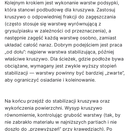
Kolejnym krokiem jest wykonanie warstw
podsypki
,
która stanowi podbudowę dla kruszywa. Zastosuj
kruszywo o odpowiedniej frakcji do zagęszczania
(często stosuje się warstwę wyrównującą z
grysu/piasku w zależności od przeznaczenia), a
następnie zagęść każdą warstwę osobno, zamiast
układać całość naraz. Dobrym podejściem jest praca
„od dołu”: najpierw warstwa stabilizująca, później
właściwe kruszywo. Dla ścieżek, gdzie podłoże bywa
obciążane, wymagany jest zwykle wyższy stopień
stabilizacji — warstwy powinny być bardziej „zwarte”,
aby ograniczyć osiadanie i koleinowanie.
Na końcu przejdź do
stabilizacji kruszywa
oraz
wykończenia powierzchni. Wysyp kruszywo
równomiernie, kontrolując grubość warstwy (tak, by
nie zabrakło materiału w najniższych partiach i nie
doszło do „przewyższeń” przy krawędziach). Po