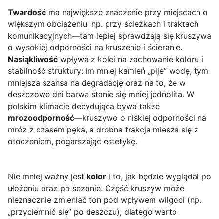
Twardość
ma największe znaczenie przy miejscach o
większym obciążeniu, np. przy ścieżkach i traktach
komunikacyjnych—tam lepiej sprawdzają się kruszywa
o wysokiej odporności na kruszenie i ścieranie.
Nasiąkliwość
wpływa z kolei na zachowanie koloru i
stabilność struktury: im mniej kamień „pije” wodę, tym
mniejsza szansa na degradację oraz na to, że w
deszczowe dni barwa stanie się mniej jednolita. W
polskim klimacie decydująca bywa także
mrozoodporność
—kruszywo o niskiej odporności na
mróz z czasem pęka, a drobna frakcja miesza się z
otoczeniem, pogarszając estetykę.
Nie mniej ważny jest
kolor
i to, jak będzie wyglądał po
ułożeniu oraz po sezonie. Część kruszyw może
nieznacznie zmieniać ton pod wpływem wilgoci (np.
„przyciemnić się” po deszczu), dlatego warto