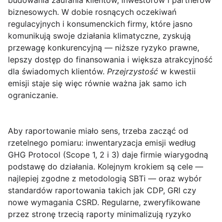
budowania zaufania klientów, inwestorów i partnerów
biznesowych. W dobie rosnących oczekiwań
regulacyjnych i konsumenckich firmy, które jasno
komunikują swoje działania klimatyczne, zyskują
przewagę konkurencyjną — niższe ryzyko prawne,
lepszy dostęp do finansowania i większa atrakcyjność
dla świadomych klientów.
Przejrzystość
w kwestii
emisji staje się więc równie ważna jak samo ich
ograniczanie.
Aby raportowanie miało sens, trzeba zacząć od
rzetelnego pomiaru: inwentaryzacja emisji według
GHG Protocol
(Scope 1, 2 i 3) daje firmie wiarygodną
podstawę do działania. Kolejnym krokiem są cele —
najlepiej zgodne z metodologią
SBTi
— oraz wybór
standardów raportowania takich jak
CDP
,
GRI
czy
nowe wymagania
CSRD
. Regularne, zweryfikowane
przez stronę trzecią raporty minimalizują ryzyko