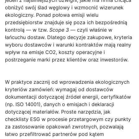
jeden z najsilniejszych dźwigni, jakie ma firma chcąca
obniżyć swój ślad węglowy i wzmocnić wizerunek
ekologiczny. Ponad połowa emisji wielu
przedsiębiorstw znajduje się poza ich bezpośrednią
kontrolą — w tzw.
Scope 3
— czyli właśnie w
łańcuchu dostaw. Dlatego decyzje zakupowe, kryteria
wyboru dostawców i warunki kontraktów mają realny
wpływ na emisje CO2, koszty operacyjne i
postrzeganie marki przez klientów oraz inwestorów.
W praktyce zacznij od wprowadzenia
ekologicznych
kryteriów zamówień
: wymagaj od dostawców
dokumentacji dotyczącej źródeł energii, certyfikatów
(np. ISO 14001), danych o emisjach i deklaracji
dotyczącej materiałów. Proste narzędzia, jak
checklisty ESG w procesie przetargowym czy punkty
za zastosowanie opakowań zwrotnych, pozwalają
łatwo przefiltrować partnerów pod kątem