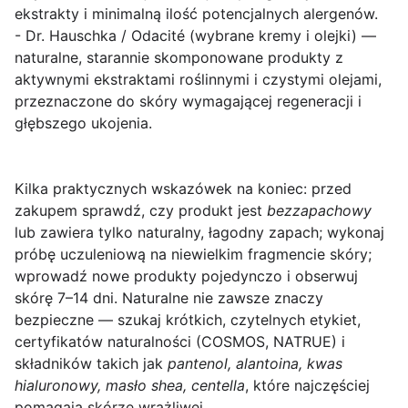
ekstrakty i minimalną ilość potencjalnych alergenów.
-
Dr. Hauschka / Odacité (wybrane kremy i olejki)
—
naturalne, starannie skomponowane produkty z
aktywnymi ekstraktami roślinnymi i czystymi olejami,
przeznaczone do skóry wymagającej regeneracji i
głębszego ukojenia.
Kilka praktycznych wskazówek na koniec:
przed
zakupem sprawdź, czy produkt jest
bezzapachowy
lub zawiera tylko naturalny, łagodny zapach; wykonaj
próbę uczuleniową na niewielkim fragmencie skóry;
wprowadź nowe produkty pojedynczo i obserwuj
skórę 7–14 dni. Naturalne nie zawsze znaczy
bezpieczne — szukaj krótkich, czytelnych etykiet,
certyfikatów naturalności (COSMOS, NATRUE) i
składników takich jak
pantenol, alantoina, kwas
hialuronowy, masło shea, centella
, które najczęściej
pomagają skórze wrażliwej.