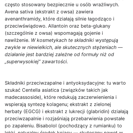
często stosowany bezpiecznie u osób wrażliwych.
Avena sativa
(ekstrakt z owsa) zawiera
avenanthramidy, które działają silnie łagodząco i
przeciwświądowo.
Allantoin
oraz
beta-glukany
(szczególnie z owsa) wspomagają gojenie i
nawilżenie.
W kosmetykach te składniki występują
zwykle w niewielkich, ale skutecznych stężeniach —
działanie jest bardziej zależne od formuły niż od
„superwysokiej” zawartości.
Składniki przeciwzapalne i antyoksydacyjne
: tu warto
szukać
Centella asiatica
(związków takich jak
madecassoside), które redukują zaczerwienienia i
wspierają syntezę kolagenu;
ekstrakt z zielonej
herbaty (EGCG)
i
ekstrakt z lukrecji (glabridin)
działają
przeciwzapalnie i rozjaśniają przebarwienia powstałe
po zapaleniu.
Bisabolol
(pochodzący z rumianku) to
lekki, naturalny środek kojący — skuteczny nawet w