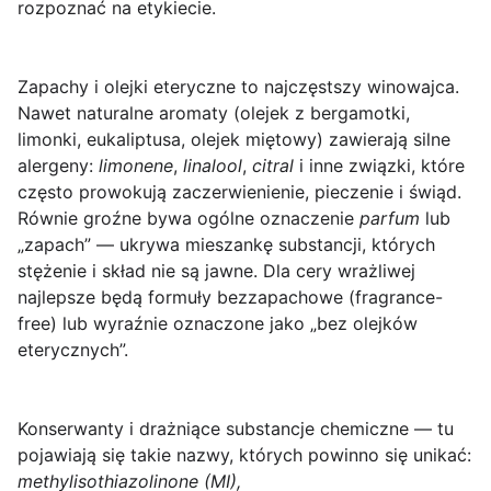
rozpoznać na etykiecie.
Zapachy i olejki eteryczne
to najczęstszy winowajca.
Nawet naturalne aromaty (olejek z bergamotki,
limonki, eukaliptusa, olejek miętowy) zawierają silne
alergeny:
limonene
,
linalool
,
citral
i inne związki, które
często prowokują zaczerwienienie, pieczenie i świąd.
Równie groźne bywa ogólne oznaczenie
parfum
lub
„zapach” — ukrywa mieszankę substancji, których
stężenie i skład nie są jawne. Dla cery wrażliwej
najlepsze będą formuły
bezzapachowe
(fragrance-
free) lub wyraźnie oznaczone jako „bez olejków
eterycznych”.
Konserwanty i drażniące substancje chemiczne
— tu
pojawiają się takie nazwy, których powinno się unikać:
methylisothiazolinone (MI),