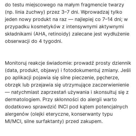
do testu miejscowego na małym fragmencie twarzy
(np. linia żuchwy) przez 3–7 dni. Wprowadzaj tylko
jeden nowy produkt na raz — najlepiej co 7–14 dni; w
przypadku kosmetyków z intensywnymi aktywnymi
składnikami (AHA, retinoidy) zalecane jest wydłużenie
obserwacji do 4 tygodni.
Monitoruj reakcje świadomie: prowadź prosty dziennik
(data, produkt, objawy) i fotodokumentuj zmiany. Jeśli
po aplikacji pojawia się silne pieczenie, pęcherze,
obrzęk lub przejawia się utrzymujące zaczerwienienie
— natychmiast zaprzestań używania i skonsultuj się z
dermatologiem. Przy skłonności do alergii warto
dodatkowo sprawdzić INCI pod kątem potencjalnych
alergenów (olejki eteryczne, konserwanty typu
MI/MCI, silne surfaktanty) przed zakupem.