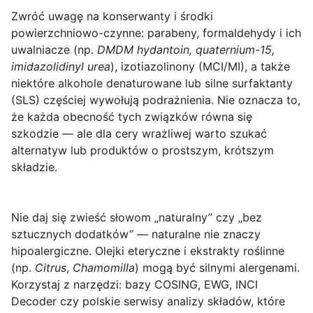
Zwróć uwagę na konserwanty i środki
powierzchniowo-czynne: parabeny, formaldehydy i ich
uwalniacze (np.
DMDM hydantoin, quaternium-15,
imidazolidinyl urea
), izotiazolinony (MCI/MI), a także
niektóre alkohole denaturowane lub silne surfaktanty
(SLS) częściej wywołują podrażnienia. Nie oznacza to,
że każda obecność tych związków równa się
szkodzie — ale dla cery wrażliwej warto szukać
alternatyw lub produktów o prostszym, krótszym
składzie.
Nie daj się zwieść słowom „naturalny” czy „bez
sztucznych dodatków” — naturalne nie znaczy
hipoalergiczne. Olejki eteryczne i ekstrakty roślinne
(np.
Citrus
,
Chamomilla
) mogą być silnymi alergenami.
Korzystaj z narzędzi: bazy COSING, EWG, INCI
Decoder czy polskie serwisy analizy składów, które