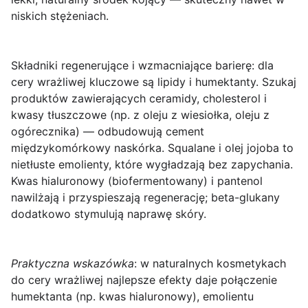
niskich stężeniach.
Składniki regenerujące i wzmacniające barierę
: dla
cery wrażliwej kluczowe są lipidy i humektanty. Szukaj
produktów zawierających
ceramidy
,
cholesterol
i
kwasy tłuszczowe (np. z oleju z wiesiołka, oleju z
ogórecznika) — odbudowują cement
międzykomórkowy naskórka.
Squalane
i
olej jojoba
to
nietłuste emolienty, które wygładzają bez zapychania.
Kwas hialuronowy
(biofermentowany) i
pantenol
nawilżają i przyspieszają regenerację; beta-glukany
dodatkowo stymulują naprawę skóry.
Praktyczna wskazówka
: w naturalnych kosmetykach
do cery wrażliwej najlepsze efekty daje połączenie
humektanta (np. kwas hialuronowy), emolientu