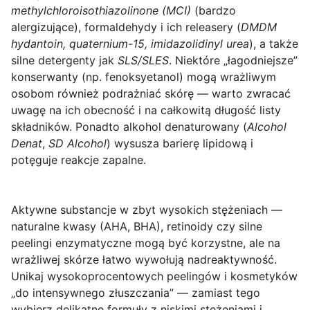
methylchloroisothiazolinone (MCI)
(bardzo
alergizujące), formaldehydy i ich releasery (
DMDM
hydantoin, quaternium-15, imidazolidinyl urea
), a także
silne detergenty jak
SLS/SLES
. Niektóre „łagodniejsze”
konserwanty (np. fenoksyetanol) mogą wrażliwym
osobom również podrażniać skórę — warto zwracać
uwagę na ich obecność i na całkowitą długość listy
składników. Ponadto alkohol denaturowany (
Alcohol
Denat
,
SD Alcohol
) wysusza barierę lipidową i
potęguje reakcje zapalne.
Aktywne substancje w zbyt wysokich stężeniach
—
naturalne kwasy (AHA, BHA), retinoidy czy silne
peelingi enzymatyczne mogą być korzystne, ale na
wrażliwej skórze łatwo wywołują nadreaktywność.
Unikaj wysokoprocentowych peelingów i kosmetyków
„do intensywnego złuszczania” — zamiast tego
wybierz delikatne formuły z niskimi stężeniami i