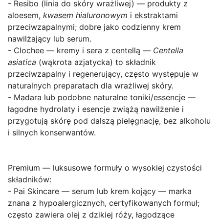
-
Resibo (linia do skóry wrażliwej)
— produkty z
aloesem,
kwasem hialuronowym
i ekstraktami
przeciwzapalnymi; dobre jako codzienny krem
nawilżający lub serum.
-
Clochee — kremy i sera z centellą
—
Centella
asiatica
(wąkrota azjatycka) to składnik
przeciwzapalny i regenerujący, często występuje w
naturalnych preparatach dla wrażliwej skóry.
-
Madara lub podobne naturalne toniki/essencje
—
łagodne hydrolaty i esencje zwiążą nawilżenie i
przygotują skórę pod dalszą pielęgnację, bez alkoholu
i silnych konserwantów.
Premium — luksusowe formuły o wysokiej czystości
składników
:
-
Pai Skincare — serum lub krem kojący
— marka
znana z hypoalergicznych, certyfikowanych formuł;
często zawiera olej z dzikiej róży, łagodzące