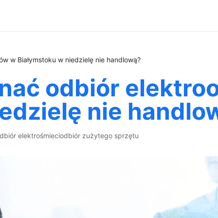
w w Białymstoku w niedzielę nie handlową?
ać odbiór elektr
edzielę nie handlo
dbiór elektrośmieci
odbiór zużytego sprzętu