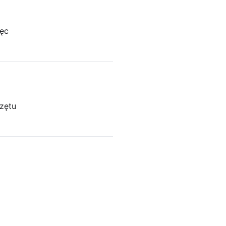
ięc
zętu