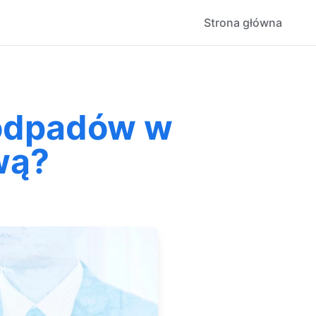
Strona główna
oodpadów w
wą?