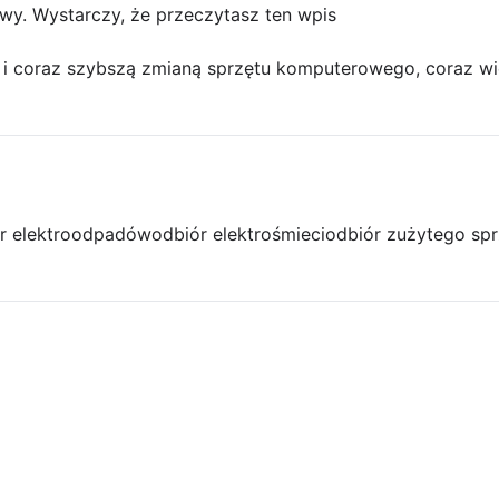
wy. Wystarczy, że przeczytasz ten wpis
 i coraz szybszą zmianą sprzętu komputerowego, coraz w
r elektroodpadów
odbiór elektrośmieci
odbiór zużytego spr