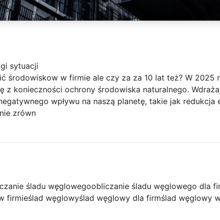
gi sytuacji
 środowiskow w firmie ale czy za za 10 lat też? W 2025 r
 z konieczności ochrony środowiska naturalnego. Wdrażaj
negatywnego wpływu na naszą planetę, takie jak redukcja 
nie zrówn
iczanie śladu węglowego
obliczanie śladu węglowego dla f
w firmie
ślad węglowy
ślad węglowy dla firm
ślad węglowy w