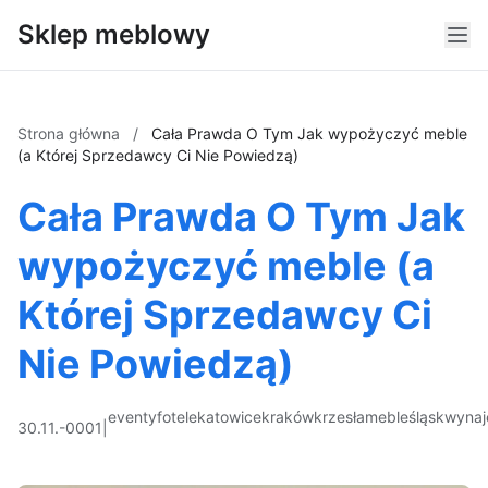
Sklep meblowy
Strona główna
/
Cała Prawda O Tym Jak wypożyczyć meble
(a Której Sprzedawcy Ci Nie Powiedzą)
Cała Prawda O Tym Jak
wypożyczyć meble (a
Której Sprzedawcy Ci
Nie Powiedzą)
eventy
fotele
katowice
kraków
krzesła
meble
śląsk
wyna
30.11.-0001
|