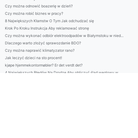
Czy można odnowić boazerię w dzień?
Czy można robić biznes w pracy?
8 Największych Kłamstw O Tym Jak odchudzać się
Krok Po Kroku Instrukcja Aby reklamować stronę
Czy można wykonać odbiór elektroodpadów w Białymstoku w nied...
Dlaczego warto złożyć sprawozdanie BDO?
Czy można naprawić klimatyzator rano?
Jak leczyć dzieci na sto procent!
kjøpe hjemmekontormøbler? Er det verdt det?
4 Największych Błędów Na Drodze Aby obliczyć ślad węglowy w ...
Jak reklamować się przydatnie?
Nowy wątek jak chronić środowisko?
Event i akcesoria na wypożyczenie
odchudzać się profesjonalnie?
urządzić kawalerkę w nowy sposób
Jak robić biznes w roku 2024?
3 Pomysłów Aby zanocować
Cena tego jak prowadzić firmę