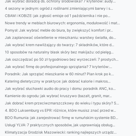
Jak wybrać doradcę ds. ochrony środowiska? 7 kryteriów: audy...
4 sezony w jednym: ogród z roślinami zmieniającymi barwy i s...
CBAM i KOBiZE: jak zgłosić emisje od 1 października i nie po...
Nowe trendy w meblach biurowych: ergonomia, modułowość i mat...
Pomysł: Jak wybrać meble do biura, by zwiększyć komfort i pr...
Jak zaplanować oświetlenie w mieszkaniu: warstwy światła, do...
Jak wybrać krem nawilżający do twarzy: 7 składników, które d...
10 sposobów na naturalny blask skóry bez makijażu: od pielęg...
Jak oszczędzać po 50 zł tygodniowo bez wyrzeczeń: 7 prostych...
Jak wybrać firmę do profesjonalnego sprzątania? 7 kryteriów:...
Poradnik: Jak sprzątać mieszkanie w 60 minut? Plan krok po k...
Katering dietetyczny w praktyce: jak dobrać kalorie i makros...
Jak wybrać słuchawki audio do pracy i domu: poradnik ANC, ko...
Kamienie do ogrodu: jak wybrać kruszywo (bazalt, granit, mar...
Jak dobrać krem przeciwzmarszczkowy do wieku i typu skóry? S...
4. BDO Luksemburg vs EPR: różnice, które musisz znać przed w...
BDO Rumunia: jak zarejestrować firmę w rumuńskim systemie BD...
Usługi YLVA: 7 praktycznych sposobów, jak usprawniają obsług...
Klimatyzacja Grodzisk Mazowiecki: ranking najlepszych urządz...