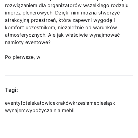
rozwiązaniem dla organizatorów wszelkiego rodzaju
imprez plenerowych. Dzięki nim można stworzyć
atrakcyjną przestrzeń, która zapewni wygodę i
komfort uczestnikom, niezależnie od warunków
atmosferycznych. Ale jak właściwie wynajmować
namioty eventowe?
Po pierwsze, w
Tagi:
eventy
fotele
katowice
kraków
krzesła
meble
śląsk
wynajem
wypożyczalnia mebli