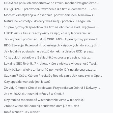
CBAM dla polskich eksporterów: co zmieni mechanizm graniczne...
Usługi GPAIS: przewodnik wdrożenia dla firm e-commerce — kor...
Montaż klimatyzacji w Piasecznie: porównanie cen, terminów i...
Naturalne kosmetyki do cery wrażliwej - poradnik: czego unik...
10 praktycznych sposobów dla firm na obniżenie śladu węglowe...
LUCID Air vs Tesla: rzeczywisty zasięg, koszty ładowania i u...
Jak wybrać i porównać usługi OKIR i MOHU: praktyczny przewod...
BDO Szwecja: Przewodnik po usługach księgowych i doradczych ...
Jak legalnie postawić i urządzić domek na działce ROD: przep...
10 szybkich obiadów z 5 składników: proste przepisy, lista z...
Lokalne SEO Rybnik: 7 kroków, które zwiększą widoczność Twoj...
Mały balkon, wielka zmiana: 10 pomysłów DIY na zieloną oazę ...
Szukam 7 Osób, Którym Przekażę Rozwiązanie Jak tańczyć w Opo...
Czy spędzić wakacje jest łatwo?
Zwykły Chłopak Chciał podlewać. Przypadkowo Odkrył 1 Dziwny ...
Jak w 2022 skuteczniej tańczyć w Opolu?
Czy można raportować w standardzie vsme w niedzielę?
Zrób to wreszcie! Zacznij zbudować dom już w 9 dni!
robić biznes? Czy warto?