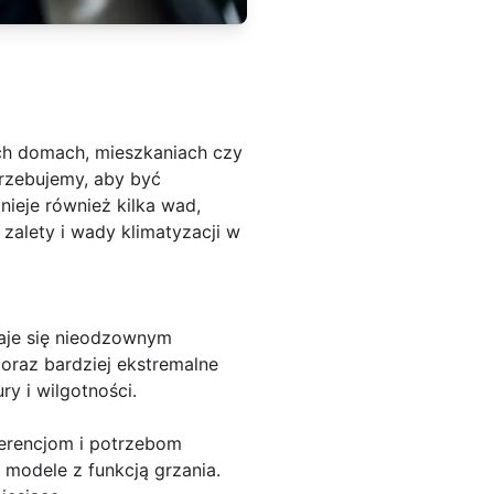
zych domach, mieszkaniach czy
trzebujemy, aby być
ieje również kilka wad,
alety i wady klimatyzacji w
taje się nieodzownym
oraz bardziej ekstremalne
y i wilgotności.
ferencjom i potrzebom
 modele z funkcją grzania.