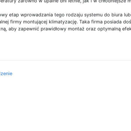
ratury zarówno w upalne dni letnie, jak i w chłodniejsze m
zowy etap wprowadzania tego rodzaju systemu do biura lub
alnej firmy montującej klimatyzację. Taka firma posiada do
ną, aby zapewnić prawidłowy montaż oraz optymalną efek
dzenie