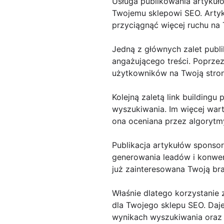
Usługa publikowania artykuł
Twojemu sklepowi SEO. Arty
przyciągnąć więcej ruchu na
Jedną z głównych zalet publ
angażującego treści. Poprze
użytkowników na Twoją stro
Kolejną zaletą link building
wyszukiwania. Im więcej war
ona oceniana przez algorytm
Publikacja artykułów sponso
generowania leadów i konwers
już zainteresowana Twoją br
Właśnie dlatego korzystanie
dla Twojego sklepu SEO. Daj
wynikach wyszukiwania oraz 