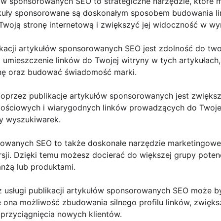
ów sponsorowanych SEO to strategiczne narzędzie, które m
kuły sponsorowane są doskonałym sposobem budowania li
 Twoją stronę internetową i zwiększyć jej widoczność w w
ikacji artykułów sponsorowanych SEO jest zdolność do tw
z umieszczenie linków do Twojej witryny w tych artykułac
nę oraz budować świadomość marki.
u poprzez publikacje artykułów sponsorowanych jest zwięks
tościowych i wiarygodnych linków prowadzących do Twojej
y wyszukiwarek.
rowanych SEO to także doskonałe narzędzie marketingowe,
ji. Dzięki temu możesz docierać do większej grupy potencj
anżą lub produktami.
 z usługi publikacji artykułów sponsorowanych SEO może 
e ona możliwość zbudowania silnego profilu linków, zwięks
przyciągnięcia nowych klientów.