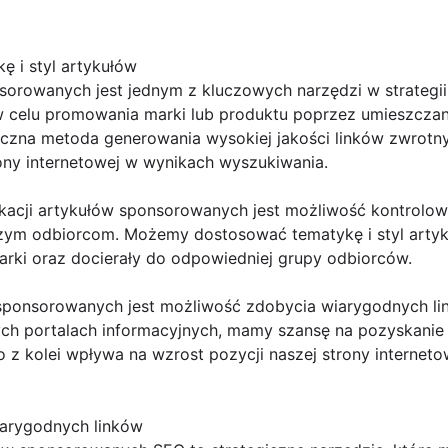
 i styl artykułów
orowanych jest jednym z kluczowych narzędzi w strategii l
celu promowania marki lub produktu poprzez umieszczani
eczna metoda generowania wysokiej jakości linków zwrotny
ony internetowej w wynikach wyszukiwania.
kacji artykułów sponsorowanych jest możliwość kontrolowa
ym odbiorcom. Możemy dostosować tematykę i styl artyku
arki oraz docierały do odpowiedniej grupy odbiorców.
 sponsorowanych jest możliwość zdobycia wiarygodnych l
ych portalach informacyjnych, mamy szansę na pozyskanie
To z kolei wpływa na wzrost pozycji naszej strony interne
iarygodnych linków