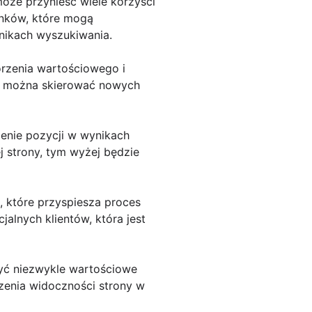
oże przynieść wiele korzyści
nków, które mogą
ynikach wyszukiwania.
orzenia wartościowego i
h, można skierować nowych
zenie pozycji w wynikach
 strony, tym wyżej będzie
 które przyspiesza proces
alnych klientów, która jest
być niezwykle wartościowe
zenia widoczności strony w