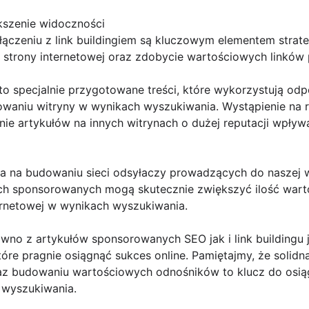
kszenie widoczności
ączeniu z link buildingiem są kluczowym elementem strate
i strony internetowej oraz zdobycie wartościowych linków
o specjalnie przygotowane treści, które wykorzystują odp
nowaniu witryny w wynikach wyszukiwania. Wystąpienie n
ie artykułów na innych witrynach o dużej reputacji wpływ
ega na budowaniu sieci odsyłaczy prowadzących do naszej 
ach sponsorowanych mogą skutecznie zwiększyć ilość war
ernetowej w wynikach wyszukiwania.
ówno z artykułów sponsorowanych SEO jak i link buildingu 
óre pragnie osiągnąć sukces online. Pamiętajmy, że solidna
az budowaniu wartościowych odnośników to klucz do osiągn
 wyszukiwania.