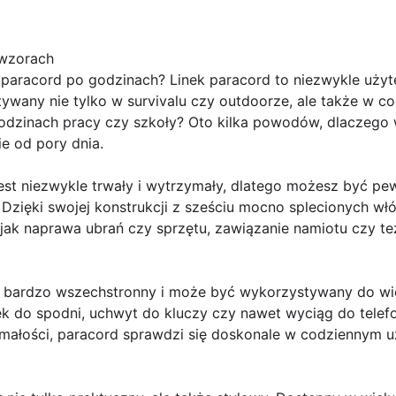
 wzorach
 paracord po godzinach? Linek paracord to niezwykle użyt
stywany nie tylko w survivalu czy outdoorze, ale także w 
odzinach pracy czy szkoły? Oto kilka powodów, dlaczego 
ie od pory dnia.
jest niezwykle trwały i wytrzymały, dlatego możesz być p
Dzięki swojej konstrukcji z sześciu mocno splecionych w
h jak naprawa ubrań czy sprzętu, zawiązanie namiotu czy t
est bardzo wszechstronny i może być wykorzystywany do wi
ek do spodni, uchwyt do kluczy czy nawet wyciąg do tele
ymałości, paracord sprawdzi się doskonale w codziennym u