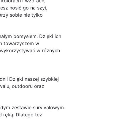
u kolorach i wzorach,
sz nosić go na szyi,
rzy sobie nie tylko
nałym pomysłem. Dzięki ich
ym towarzyszem w
 i wykorzystywać w różnych
ni! Dzięki naszej szybkiej
ivalu, outdooru oraz
ażdym zestawie survivalowym.
 ręką. Dlatego też