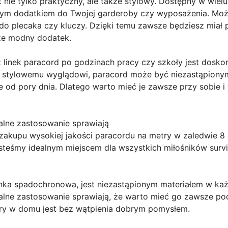
st nie tylko praktyczny, ale także stylowy. Dostępny w wiel
ym dodatkiem do Twojej garderoby czy wyposażenia. Może
do plecaka czy kluczy. Dzięki temu zawsze będziesz miał p
kże modny dodatek.
 linek paracord po godzinach pracy czy szkoły jest dosko
 i stylowemu wyglądowi, paracord może być niezastąpion
ie od pory dnia. Dlatego warto mieć je zawsze przy sobie
alne zastosowanie sprawiają
akupu wysokiej jakości paracordu na metry w zaledwie 8 d
jesteśmy idealnym miejscem dla wszystkich miłośników surv
linka spadochronowa, jest niezastąpionym materiałem w k
alne zastosowanie sprawiają, że warto mieć go zawsze pod
ry w domu jest bez wątpienia dobrym pomysłem.