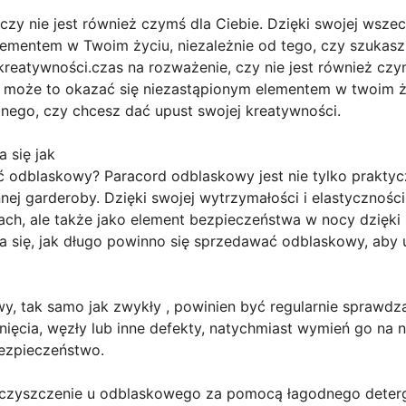
czy nie jest również czymś dla Ciebie. Dzięki swojej wszec
lementem w Twoim życiu, niezależnie od tego, czy szukas
kreatywności.czas na rozważenie, czy nie jest również czym
, może to okazać się niezastąpionym elementem w twoim ży
nego, czy chcesz dać upust swojej kreatywności.
 się jak
 odblaskowy? Paracord odblaskowy jest nie tylko prakty
ej garderoby. Dzięki swojej wytrzymałości i elastyczności
ch, ale także jako element bezpieczeństwa w nocy dzięki 
 się, jak długo powinno się sprzedawać odblaskowy, aby u
y, tak samo jak zwykły , powinien być regularnie sprawd
nięcia, węzły lub inne defekty, natychmiast wymień go na 
ezpieczeństwo.
e czyszczenie u odblaskowego za pomocą łagodnego deterg