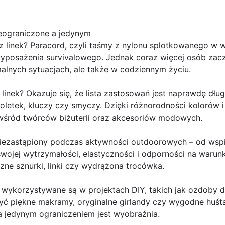
ieograniczone a jedynym
z linek? Paracord, czyli taśmy z nylonu splotkowanego w 
wyposażenia survivalowego. Jednak coraz więcej osób zac
emalnych sytuacjach, ale także w codziennym życiu.
 linek? Okazuje się, że lista zastosowań jest naprawdę dł
oletek, kluczy czy smyczy. Dzięki różnorodności kolorów i
wśród twórców biżuterii oraz akcesoriów modowych.
iezastąpiony podczas aktywności outdoorowych – od wspi
swojej wytrzymałości, elastyczności i odporności na warun
ne sznurki, linki czy wydrążona trocówka.
ej wykorzystywane są w projektach DIY, takich jak ozdoby
yć piękne makramy, oryginalne girlandy czy wygodne huśt
a jedynym ograniczeniem jest wyobraźnia.