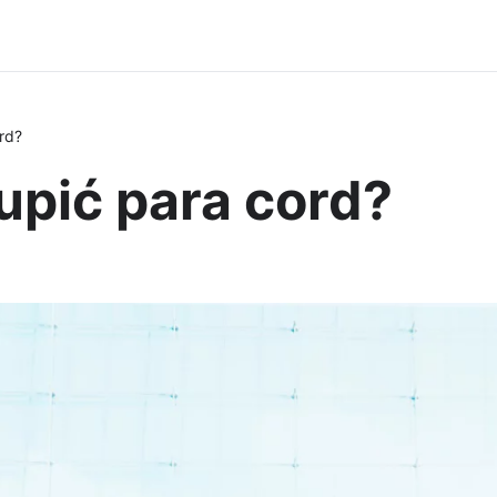
rd?
upić para cord?