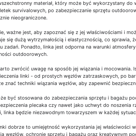
 wszechstronny materiał, który może być wykorzystany do 
oletek survivalowych, po zabezpieczanie sprzętu outdooro
cznie nieograniczone.
e, ważne jest, aby zapoznać się z jej właściwościami i mo
je się dużą wytrzymałością i elastycznością, co sprawia, że
zadań. Ponadto, linka jest odporna na warunki atmosferyc
ności outdoorowych.
arto zwrócić uwagę na sposób jej wiązania i mocowania. Is
eczenia linki - od prostych węzłów zatrzaskowych, po ba
ze znać techniki wiązania węzłów, aby zapewnić bezpieczn
może być stosowana do zabezpieczania sprzętu i bagażu p
bezpieczenia plecaka czy nawet jako uchwyt do noszenia rz
i, linka będzie niezawodnym towarzyszem w każdej sytuacj
nki dobrze to umiejętność wykorzystania jej właściwości
ia węzłów, ochronie sprzętu i bagażu oraz kreatywnym pod