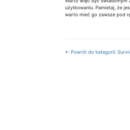
Warto więc być świadomym z
użytkowaniu. Pamietaj, że jes
warto mieć go zawsze pod r
← Powrót do kategorii: Survi