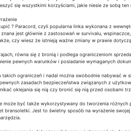
szyć się wszystkimi korzyściami, jakie niesie ze sobą ten 
yrażenie
upić ? Paracord, czyli popularna linka wykonana z wewnętr
nana jest głównie z zastosowań w survivalu, wspinaczce,
akże, czy wiesz że istnieją ważne zmiany w prawie dotycz
ajach, równa się z bronią i podlega ograniczeniom sprzed
ełnienie pewnych warunków i posiadanie wymaganych doku
a takich ograniczeń i nadal można swobodnie nabywać w sk
pewnych zasadach bezpieczeństwa związanych z użytkowan
nikać oklejania się nią czy bronić się nią przed osobami trz
e może być także wykorzystywany do tworzenia różnych p
et bransoletki. Jest to świetny sposób na wyrażenie swojej
arzędzia.