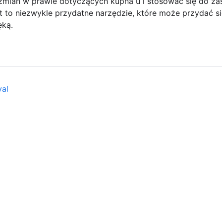
mian w prawie dotyczących kupna u i stosować się do za
t to niezwykle przydatne narzędzie, które może przydać się
ęką.
val