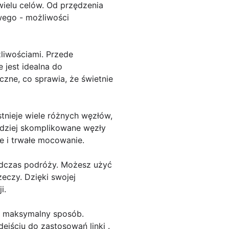
wielu celów. Od przędzenia
wego - możliwości
żliwościami. Przede
 jest idealna do
zne, co sprawia, że świetnie
tnieje wiele różnych węzłów,
rdziej skomplikowane węzły
e i trwałe mocowanie.
odczas podróży. Możesz użyć
eczy. Dzięki swojej
i.
 w maksymalny sposób.
ejściu do zastosowań linki .