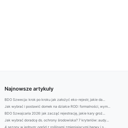
Najnowsze artykuły
BDO Szwecja: krok po kroku jak założyć eko-rejestr, jakie da...
Jak wybrać i postawić domek na działce ROD: formalności, wym...
BDO Szwajcaria 2026: jak zacząć rejestrację, jakie kary groż...
Jak wybrać doradcę ds. ochrony środowiska? 7 kryteriów: audy...
4 sezony w jednym: ogród z roślinami zmieniającymi barwy i s...