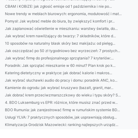
CBAM i KOBiZE: jak zgłosić emisje od 1 października i nie po...
Nowe trendy w meblach biurowych: ergonomia, modułowość i mat...
Pomysł: Jak wybrać meble do biura, by zwiększyć komfort i pr...
Jak zaplanować oświetlenie w mieszkaniu: warstwy światła, do...
Jak wybrać krem nawilżający do twarzy: 7 składników, które d...
10 sposobów na naturalny blask skóry bez makijażu: od pielęg...
Jak oszczędzać po 50 zł tygodniowo bez wyrzeczeń: 7 prostych...
Jak wybrać firmę do profesjonalnego sprzątania? 7 kryteriów:...
Poradnik: Jak sprzątać mieszkanie w 60 minut? Plan krok po k...
Katering dietetyczny w praktyce: jak dobrać kalorie i makros...
Jak wybrać słuchawki audio do pracy i domu: poradnik ANC, ko...
Kamienie do ogrodu: jak wybrać kruszywo (bazalt, granit, mar...
Jak dobrać krem przeciwzmarszczkowy do wieku i typu skóry? S...
4. BDO Luksemburg vs EPR: różnice, które musisz znać przed w...
BDO Rumunia: jak zarejestrować firmę w rumuńskim systemie BD...
Usługi YLVA: 7 praktycznych sposobów, jak usprawniają obsług...
Klimatyzacja Grodzisk Mazowiecki: ranking najlepszych urządz...
CBAM dla polskich eksporterów: co zmieni mechanizm graniczne...