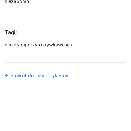
niezapomn
Tagi:
eventy
imprezy
rozrywka
wesela
← Powrót do listy artykułów