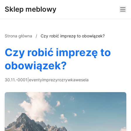
Sklep meblowy
Strona główna
/
Czy robić imprezę to obowiązek?
Czy robić imprezę to
obowiązek?
30.11.-0001
|
eventy
imprezy
rozrywka
wesela