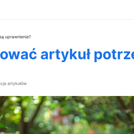
są uprawnienia?
ować artykuł potrz
acja artykułów