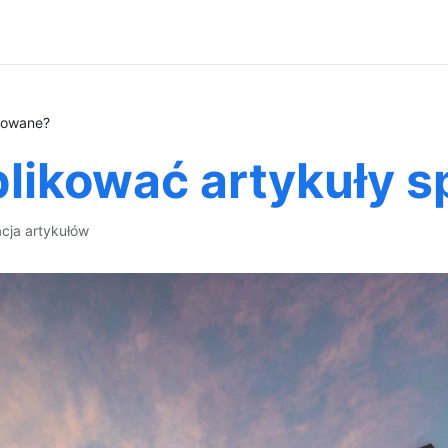
orowane?
ublikować artykuły
acja artykułów