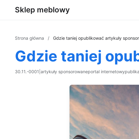
Sklep meblowy
Strona główna
/
Gdzie taniej opublikować artykuły spons
Gdzie taniej op
30.11.-0001
|
artykuły sponsorowane
portal internetowy
publik