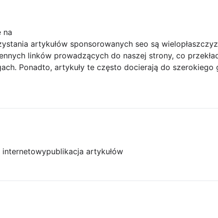
ę na
zystania artykułów sponsorowanych seo są wielopłaszczyz
nnych linków prowadzących do naszej strony, co przekłada
ngach. Ponadto, artykuły te często docierają do szerokieg
l internetowy
publikacja artykułów