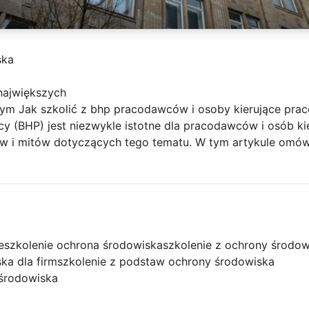
ska
największych
ym Jak szkolić z bhp pracodawców i osoby kierujące prac
cy (BHP) jest niezwykle istotne dla pracodawców i osób k
mstw i mitów dotyczących tego tematu. W tym artykule omów
e
szkolenie ochrona środowiska
szkolenie z ochrony środow
ka dla firm
szkolenie z podstaw ochrony środowiska
 środowiska