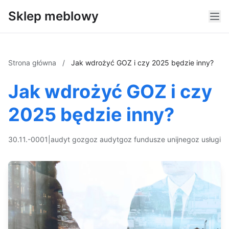
Sklep meblowy
Strona główna
/
Jak wdrożyć GOZ i czy 2025 będzie inny?
Jak wdrożyć GOZ i czy
2025 będzie inny?
30.11.-0001
|
audyt goz
goz audyt
goz fundusze unijne
goz usługi