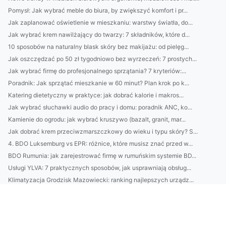
Pomysł: Jak wybrać meble do biura, by zwiększyć komfort i pr...
Jak zaplanować oświetlenie w mieszkaniu: warstwy światła, do...
Jak wybrać krem nawilżający do twarzy: 7 składników, które d...
10 sposobów na naturalny blask skóry bez makijażu: od pielęg...
Jak oszczędzać po 50 zł tygodniowo bez wyrzeczeń: 7 prostych...
Jak wybrać firmę do profesjonalnego sprzątania? 7 kryteriów:...
Poradnik: Jak sprzątać mieszkanie w 60 minut? Plan krok po k...
Katering dietetyczny w praktyce: jak dobrać kalorie i makros...
Jak wybrać słuchawki audio do pracy i domu: poradnik ANC, ko...
Kamienie do ogrodu: jak wybrać kruszywo (bazalt, granit, mar...
Jak dobrać krem przeciwzmarszczkowy do wieku i typu skóry? S...
4. BDO Luksemburg vs EPR: różnice, które musisz znać przed w...
BDO Rumunia: jak zarejestrować firmę w rumuńskim systemie BD...
Usługi YLVA: 7 praktycznych sposobów, jak usprawniają obsług...
Klimatyzacja Grodzisk Mazowiecki: ranking najlepszych urządz...
CBAM dla polskich eksporterów: co zmieni mechanizm graniczne...
Usługi GPAIS: przewodnik wdrożenia dla firm e-commerce — kor...
Montaż klimatyzacji w Piasecznie: porównanie cen, terminów i...