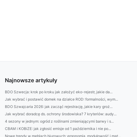
Najnowsze artykuły
BDO Szwecja: krok po kroku jak założyć eko-rejestr, jakie da...
Jak wybrać i postawić domek na działce ROD: formalności, wym...
BDO Szwajcaria 2026: jak zacząć rejestrację, jakie kary groż...
Jak wybrać doradcę ds. ochrony środowiska? 7 kryteriów: audy...
4 sezony w jednym: ogród z roślinami zmieniającymi barwy i s...
CBAM i KOBiZE: jak zgłosić emisje od 1 października i nie po...
Nowe trendy w meblach biurowych: ergonomia, modułowość i mat...