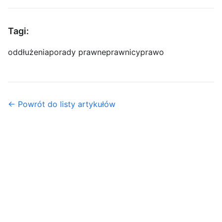
Tagi:
oddłużenia
porady prawne
prawnicy
prawo
← Powrót do listy artykułów