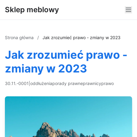
Sklep meblowy
Strona główna
/
Jak zrozumieć prawo - zmiany w 2023
Jak zrozumieć prawo -
zmiany w 2023
30.11.-0001
|
oddłużenia
porady prawne
prawnicy
prawo