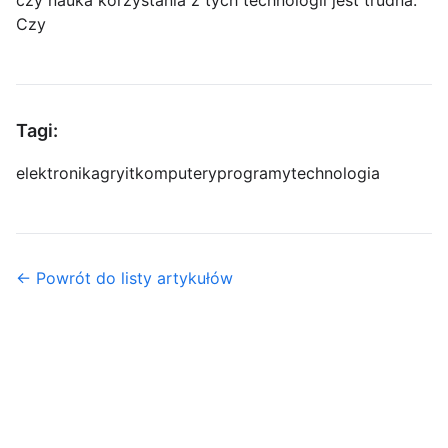
czy nauka korzystania z tych technologii jest trudna.
Czy
Tagi:
elektronika
gry
it
komputery
programy
technologia
← Powrót do listy artykułów