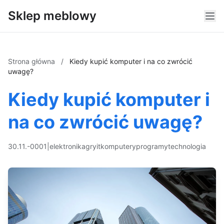
Sklep meblowy
Strona główna
/
Kiedy kupić komputer i na co zwrócić
uwagę?
Kiedy kupić komputer i
na co zwrócić uwagę?
30.11.-0001
|
elektronika
gry
it
komputery
programy
technologia