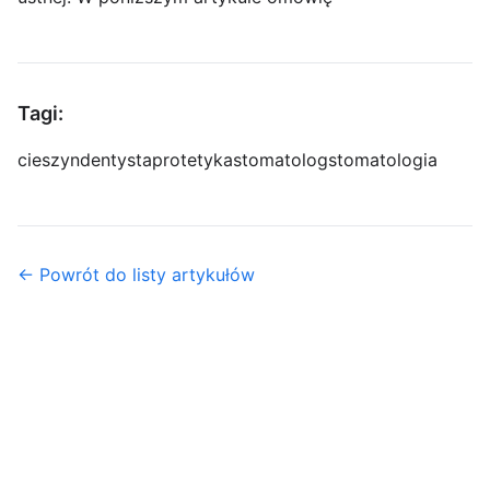
Tagi:
cieszyn
dentysta
protetyka
stomatolog
stomatologia
← Powrót do listy artykułów