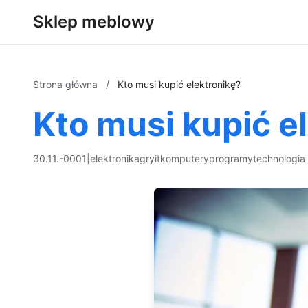
Sklep meblowy
Strona główna
/
Kto musi kupić elektronikę?
Kto musi kupić e
30.11.-0001
|
elektronika
gry
it
komputery
programy
technologia