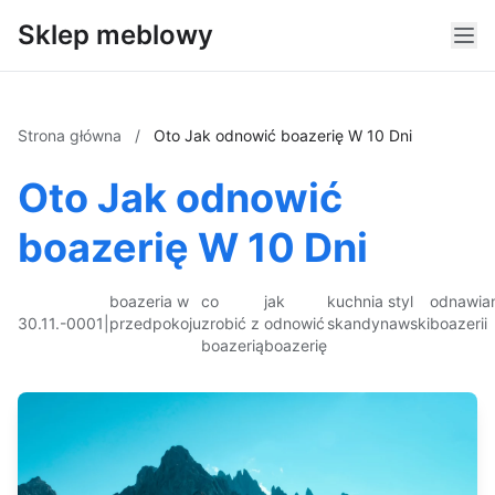
Sklep meblowy
Strona główna
/
Oto Jak odnowić boazerię W 10 Dni
Oto Jak odnowić
boazerię W 10 Dni
boazeria w
co
jak
kuchnia styl
odnawia
30.11.-0001
|
przedpokoju
zrobić z
odnowić
skandynawski
boazerii
boazerią
boazerię