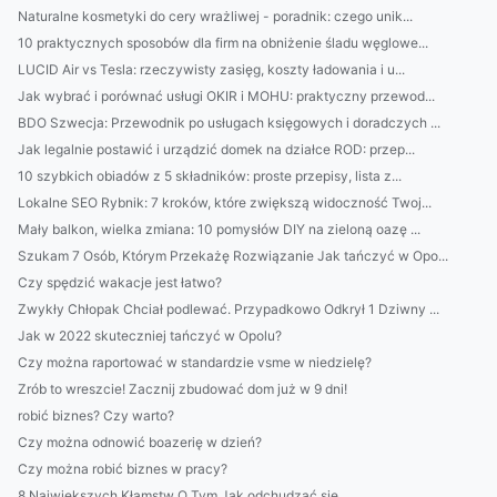
Naturalne kosmetyki do cery wrażliwej - poradnik: czego unik...
10 praktycznych sposobów dla firm na obniżenie śladu węglowe...
LUCID Air vs Tesla: rzeczywisty zasięg, koszty ładowania i u...
Jak wybrać i porównać usługi OKIR i MOHU: praktyczny przewod...
BDO Szwecja: Przewodnik po usługach księgowych i doradczych ...
Jak legalnie postawić i urządzić domek na działce ROD: przep...
10 szybkich obiadów z 5 składników: proste przepisy, lista z...
Lokalne SEO Rybnik: 7 kroków, które zwiększą widoczność Twoj...
Mały balkon, wielka zmiana: 10 pomysłów DIY na zieloną oazę ...
Szukam 7 Osób, Którym Przekażę Rozwiązanie Jak tańczyć w Opo...
Czy spędzić wakacje jest łatwo?
Zwykły Chłopak Chciał podlewać. Przypadkowo Odkrył 1 Dziwny ...
Jak w 2022 skuteczniej tańczyć w Opolu?
Czy można raportować w standardzie vsme w niedzielę?
Zrób to wreszcie! Zacznij zbudować dom już w 9 dni!
robić biznes? Czy warto?
Czy można odnowić boazerię w dzień?
Czy można robić biznes w pracy?
8 Największych Kłamstw O Tym Jak odchudzać się