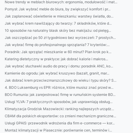
Nowe trendy w meblach biurowych: ergonomia, modułowość i mat...
Pomysł: Jak wybrać meble do biura, by zwiększyć komfort i pr...
Jak zaplanować oświetlenie w mieszkaniu: warstwy światła, do...
Jak wybrać krem nawilżający do twarzy: 7 składników, które d...
10 sposobów na naturalny blask skóry bez makijażu: od pielęg...
Jak oszczędzać po 50 zł tygodniowo bez wyrzeczeń: 7 prostych...
Jak wybrać firmę do profesjonalnego sprzątania? 7 kryteriów:...
Poradnik: Jak sprzątać mieszkanie w 60 minut? Plan krok po k...
Katering dietetyczny w praktyce: jak dobrać kalorie i makros...
Jak wybrać słuchawki audio do pracy i domu: poradnik ANC, ko...
Kamienie do ogrodu: jak wybrać kruszywo (bazalt, granit, mar...
Jak dobrać krem przeciwzmarszczkowy do wieku i typu skóry? S...
4. BDO Luksemburg vs EPR: różnice, które musisz znać przed w...
BDO Rumunia: jak zarejestrować firmę w rumuńskim systemie BD...
Usługi YLVA: 7 praktycznych sposobów, jak usprawniają obsług...
Klimatyzacja Grodzisk Mazowiecki: ranking najlepszych urządz...
CBAM dla polskich eksporterów: co zmieni mechanizm graniczne...
Usługi GPAIS: przewodnik wdrożenia dla firm e-commerce — kor...
Montaż klimatyzacji w Piasecznie: porównanie cen, terminów i...