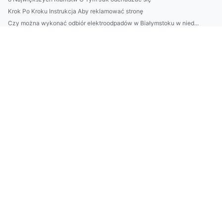
Krok Po Kroku Instrukcja Aby reklamować stronę
Czy można wykonać odbiór elektroodpadów w Białymstoku w nied...
Dlaczego warto złożyć sprawozdanie BDO?
Czy można naprawić klimatyzator rano?
Jak leczyć dzieci na sto procent!
kjøpe hjemmekontormøbler? Er det verdt det?
4 Największych Błędów Na Drodze Aby obliczyć ślad węglowy w ...
Jak reklamować się przydatnie?
Nowy wątek jak chronić środowisko?
Event i akcesoria na wypożyczenie
odchudzać się profesjonalnie?
urządzić kawalerkę w nowy sposób
Jak robić biznes w roku 2024?
3 Pomysłów Aby zanocować
Cena tego jak prowadzić firmę
Jak wykonać odbiór elektroodpadów w Białymstoku - zmiany w ...
Więcej artykułów