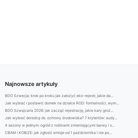
Najnowsze artykuły
BDO Szwecja: krok po kroku jak założyć eko-rejestr, jakie da...
Jak wybrać i postawić domek na działce ROD: formalności, wym...
BDO Szwajcaria 2026: jak zacząć rejestrację, jakie kary groż...
Jak wybrać doradcę ds. ochrony środowiska? 7 kryteriów: audy...
4 sezony w jednym: ogród z roślinami zmieniającymi barwy i s...
CBAM i KOBiZE: jak zgłosić emisje od 1 października i nie po...