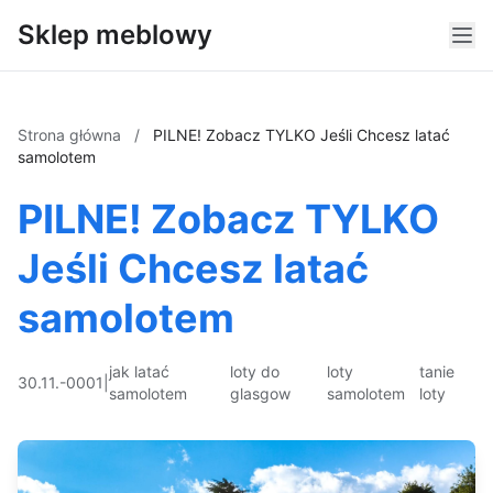
Sklep meblowy
Strona główna
/
PILNE! Zobacz TYLKO Jeśli Chcesz latać
samolotem
PILNE! Zobacz TYLKO
Jeśli Chcesz latać
samolotem
jak latać
loty do
loty
tanie
30.11.-0001
|
samolotem
glasgow
samolotem
loty