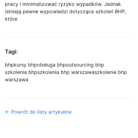
pracy i minimalizować ryzyko wypadków. Jednak
istnieją pewne wypowiedzi dotyczące szkoleń BHP,
które
Tagi:
bhp
kursy bhp
obsługa bhp
outsourcing bhp
szkolenia bhp
szkolenia bhp warszawa
szkolenie bhp
warszawa
← Powrót do listy artykułów