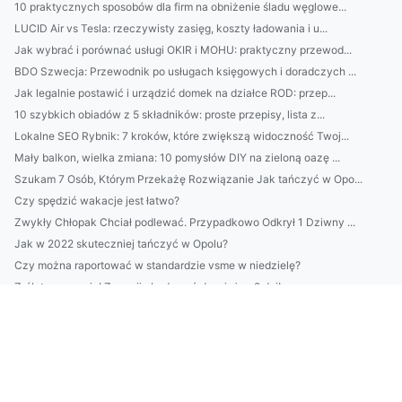
10 praktycznych sposobów dla firm na obniżenie śladu węglowe...
LUCID Air vs Tesla: rzeczywisty zasięg, koszty ładowania i u...
Jak wybrać i porównać usługi OKIR i MOHU: praktyczny przewod...
BDO Szwecja: Przewodnik po usługach księgowych i doradczych ...
Jak legalnie postawić i urządzić domek na działce ROD: przep...
10 szybkich obiadów z 5 składników: proste przepisy, lista z...
Lokalne SEO Rybnik: 7 kroków, które zwiększą widoczność Twoj...
Mały balkon, wielka zmiana: 10 pomysłów DIY na zieloną oazę ...
Szukam 7 Osób, Którym Przekażę Rozwiązanie Jak tańczyć w Opo...
Czy spędzić wakacje jest łatwo?
Zwykły Chłopak Chciał podlewać. Przypadkowo Odkrył 1 Dziwny ...
Jak w 2022 skuteczniej tańczyć w Opolu?
Czy można raportować w standardzie vsme w niedzielę?
Zrób to wreszcie! Zacznij zbudować dom już w 9 dni!
robić biznes? Czy warto?
Czy można odnowić boazerię w dzień?
Czy można robić biznes w pracy?
8 Największych Kłamstw O Tym Jak odchudzać się
Krok Po Kroku Instrukcja Aby reklamować stronę