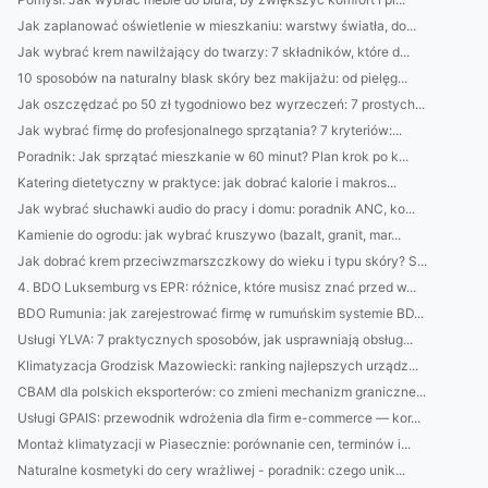
Jak zaplanować oświetlenie w mieszkaniu: warstwy światła, do...
Jak wybrać krem nawilżający do twarzy: 7 składników, które d...
10 sposobów na naturalny blask skóry bez makijażu: od pielęg...
Jak oszczędzać po 50 zł tygodniowo bez wyrzeczeń: 7 prostych...
Jak wybrać firmę do profesjonalnego sprzątania? 7 kryteriów:...
Poradnik: Jak sprzątać mieszkanie w 60 minut? Plan krok po k...
Katering dietetyczny w praktyce: jak dobrać kalorie i makros...
Jak wybrać słuchawki audio do pracy i domu: poradnik ANC, ko...
Kamienie do ogrodu: jak wybrać kruszywo (bazalt, granit, mar...
Jak dobrać krem przeciwzmarszczkowy do wieku i typu skóry? S...
4. BDO Luksemburg vs EPR: różnice, które musisz znać przed w...
BDO Rumunia: jak zarejestrować firmę w rumuńskim systemie BD...
Usługi YLVA: 7 praktycznych sposobów, jak usprawniają obsług...
Klimatyzacja Grodzisk Mazowiecki: ranking najlepszych urządz...
CBAM dla polskich eksporterów: co zmieni mechanizm graniczne...
Usługi GPAIS: przewodnik wdrożenia dla firm e-commerce — kor...
Montaż klimatyzacji w Piasecznie: porównanie cen, terminów i...
Naturalne kosmetyki do cery wrażliwej - poradnik: czego unik...