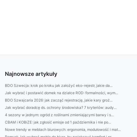
Najnowsze artykuły
BDO Szwecja: krok po kroku jak założyć eko-rejestr, jakie da...
Jak wybrać i postawić domek na działce ROD: formalności, wym...
BDO Szwajcaria 2026: jak zacząć rejestrację, jakie kary groż...
Jak wybrać doradcę ds. ochrony środowiska? 7 kryteriów: audy...
4 sezony w jednym: ogród z roślinami zmieniającymi barwy i s...
CBAM i KOBiZE: jak zgłosić emisje od 1 października i nie po...
Nowe trendy w meblach biurowych: ergonomia, modułowość i mat...
Pomysł: Jak wybrać meble do biura, by zwiększyć komfort i pr...