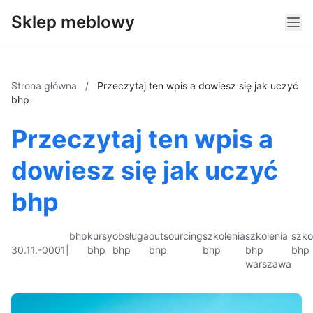
Sklep meblowy
Strona główna
/
Przeczytaj ten wpis a dowiesz się jak uczyć
bhp
Przeczytaj ten wpis a
dowiesz się jak uczyć
bhp
bhp
kursy
obsługa
outsourcing
szkolenia
szkolenia
szko
30.11.-0001
|
bhp
bhp
bhp
bhp
bhp
bhp
warszawa