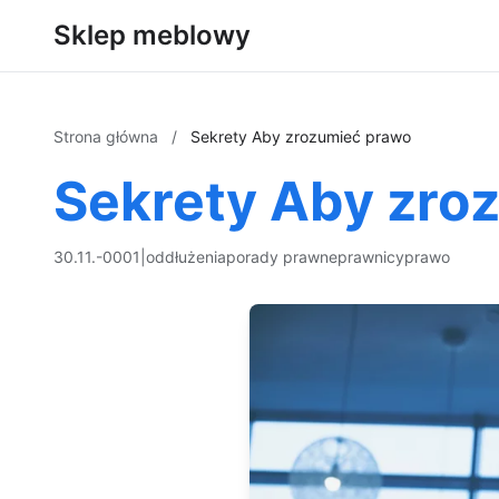
Sklep meblowy
Strona główna
/
Sekrety Aby zrozumieć prawo
Sekrety Aby zro
30.11.-0001
|
oddłużenia
porady prawne
prawnicy
prawo