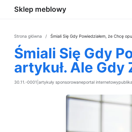
Sklep meblowy
Strona główna
/
Śmiali Się Gdy Powiedziałem, że Chcę opub
Śmiali Się Gdy P
artykuł. Ale Gdy 
30.11.-0001
|
artykuły sponsorowane
portal internetowy
publik