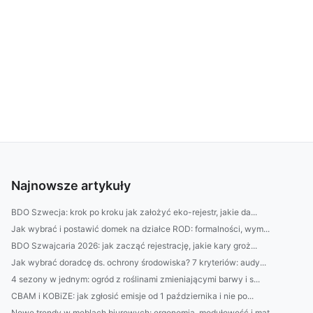
Najnowsze artykuły
BDO Szwecja: krok po kroku jak założyć eko-rejestr, jakie da...
Jak wybrać i postawić domek na działce ROD: formalności, wym...
BDO Szwajcaria 2026: jak zacząć rejestrację, jakie kary groż...
Jak wybrać doradcę ds. ochrony środowiska? 7 kryteriów: audy...
4 sezony w jednym: ogród z roślinami zmieniającymi barwy i s...
CBAM i KOBiZE: jak zgłosić emisje od 1 października i nie po...
Nowe trendy w meblach biurowych: ergonomia, modułowość i mat...