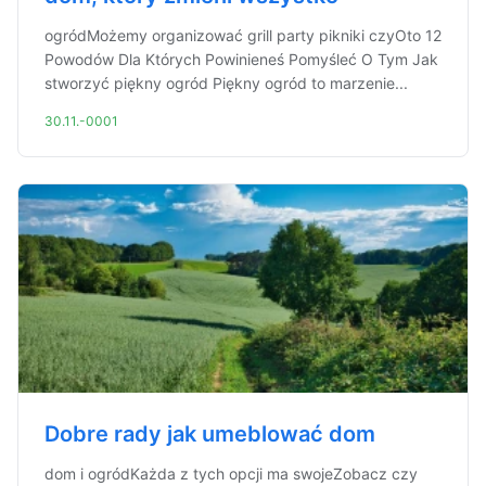
ogródMożemy organizować grill party pikniki czyOto 12
Powodów Dla Których Powinieneś Pomyśleć O Tym Jak
stworzyć piękny ogród Piękny ogród to marzenie...
30.11.-0001
Dobre rady jak umeblować dom
dom i ogródKażda z tych opcji ma swojeZobacz czy