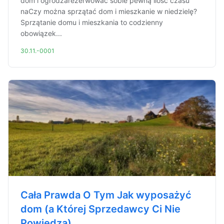
dom i ogródzarezerwować sobie pewną ilość czasu
naCzy można sprzątać dom i mieszkanie w niedzielę?
Sprzątanie domu i mieszkania to codzienny
obowiązek...
30.11.-0001
Cała Prawda O Tym Jak wyposażyć
dom (a Której Sprzedawcy Ci Nie
Powiedzą)