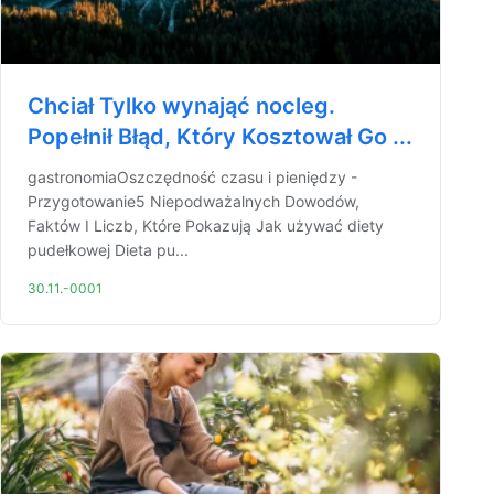
Chciał Tylko wynająć nocleg.
Popełnił Błąd, Który Kosztował Go ...
gastronomiaOszczędność czasu i pieniędzy -
Przygotowanie5 Niepodważalnych Dowodów,
Faktów I Liczb, Które Pokazują Jak używać diety
pudełkowej Dieta pu...
30.11.-0001