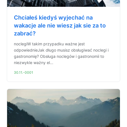
Chciałeś kiedyś wyjechać na
wakacje ale nie wiesz jak sie za to
zabrać?
noclegiW takim przypadku ważne jest
odpowiednieJak długo musisz obsługiwać noclegi i
gastronomię? Obsługa noclegów i gastronomii to
niezwykle ważny el...
30.11.-0001