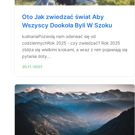
Oto Jak zwiedzać świat Aby
Wszyscy Dookoła Byli W Szoku
kulinariaPozwolą nam oderwać się od
codziennychRok 2025 - czy zwiedzać? Rok 2025
zbliża się wielkimi krokami, a wraz z nim pojawiają się
pytania doty...
30.11.-0001