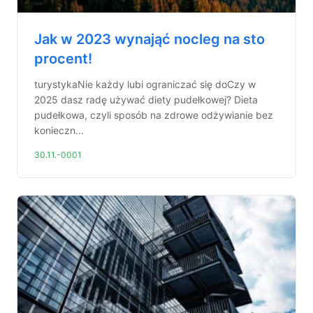
Jak w 2023 wynająć nocleg na sto
procent!
turystykaNie każdy lubi ograniczać się doCzy w
2025 dasz radę używać diety pudełkowej? Dieta
pudełkowa, czyli sposób na zdrowe odżywianie bez
konieczn...
30.11.-0001