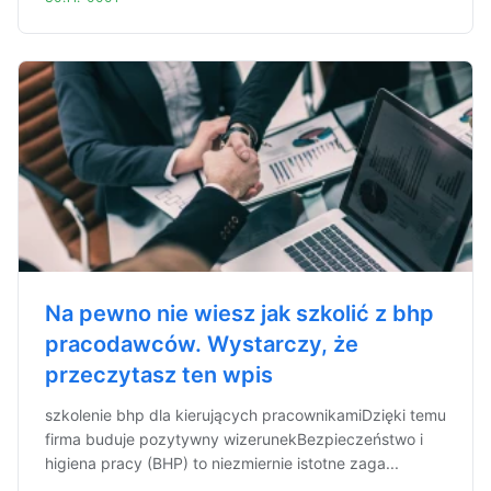
Na pewno nie wiesz jak szkolić z bhp
pracodawców. Wystarczy, że
przeczytasz ten wpis
szkolenie bhp dla kierujących pracownikamiDzięki temu
firma buduje pozytywny wizerunekBezpieczeństwo i
higiena pracy (BHP) to niezmiernie istotne zaga...