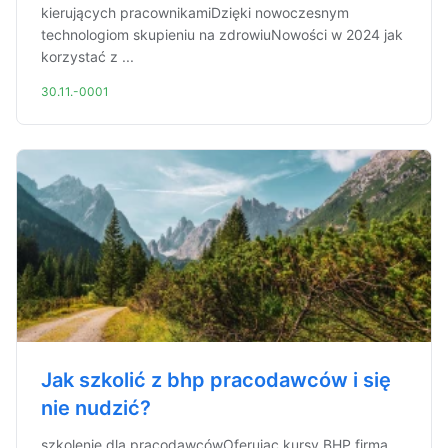
kierujących pracownikamiDzięki nowoczesnym
technologiom skupieniu na zdrowiuNowości w 2024 jak
korzystać z ...
30.11.-0001
Jak szkolić z bhp pracodawców i się
nie nudzić?
szkolenie dla pracodawcówOferując kursy BHP firma