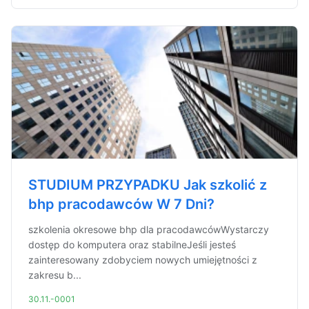
STUDIUM PRZYPADKU Jak szkolić z
bhp pracodawców W 7 Dni?
szkolenia okresowe bhp dla pracodawcówWystarczy
dostęp do komputera oraz stabilneJeśli jesteś
zainteresowany zdobyciem nowych umiejętności z
zakresu b...
30.11.-0001