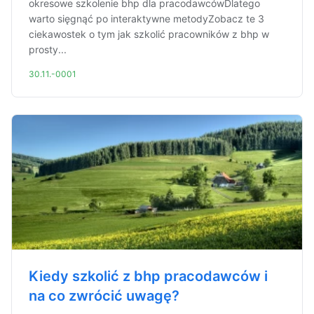
okresowe szkolenie bhp dla pracodawcówDlatego
warto sięgnąć po interaktywne metodyZobacz te 3
ciekawostek o tym jak szkolić pracowników z bhp w
prosty...
30.11.-0001
Kiedy szkolić z bhp pracodawców i
na co zwrócić uwagę?