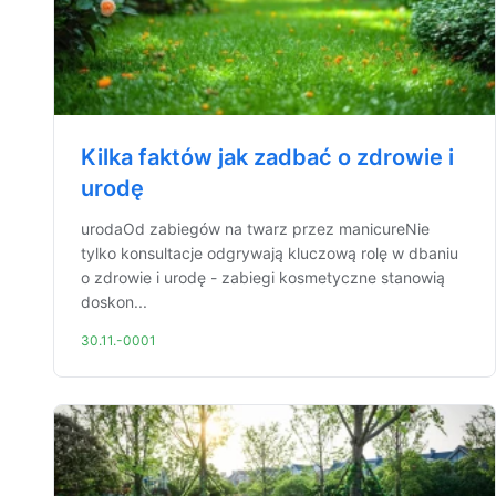
Kilka faktów jak zadbać o zdrowie i
urodę
urodaOd zabiegów na twarz przez manicureNie
tylko konsultacje odgrywają kluczową rolę w dbaniu
o zdrowie i urodę - zabiegi kosmetyczne stanowią
doskon...
30.11.-0001