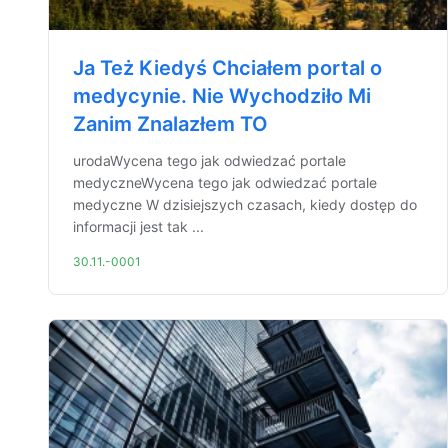
Ja Też Kiedyś Chciałem portal o
medycynie. Nie Wychodziło Mi
Zanim Znalazłem TO
urodaWycena tego jak odwiedzać portale
medyczneWycena tego jak odwiedzać portale
medyczne W dzisiejszych czasach, kiedy dostęp do
informacji jest tak ...
30.11.-0001