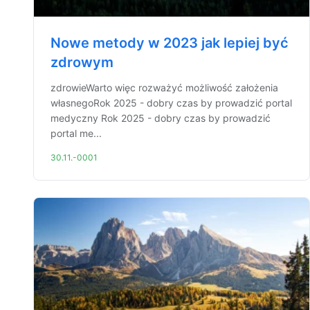
Nowe metody w 2023 jak lepiej być
zdrowym
zdrowieWarto więc rozważyć możliwość założenia
własnegoRok 2025 - dobry czas by prowadzić portal
medyczny Rok 2025 - dobry czas by prowadzić
portal me...
30.11.-0001