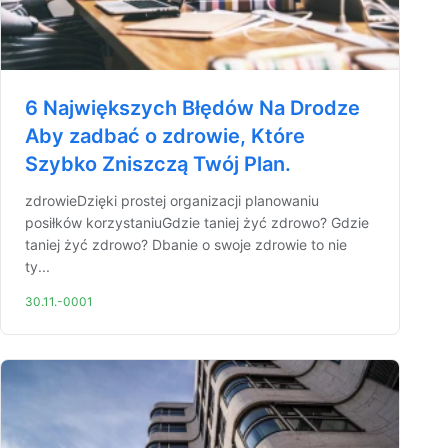
6 Największych Błędów Na Drodze
Aby zadbać o zdrowie, Które
Szybko Zniszczą Twój Plan.
zdrowieDzięki prostej organizacji planowaniu
posiłków korzystaniuGdzie taniej żyć zdrowo? Gdzie
taniej żyć zdrowo? Dbanie o swoje zdrowie to nie
ty...
30.11.-0001