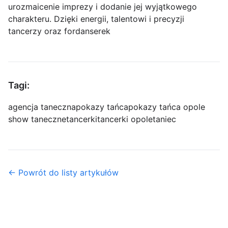
urozmaicenie imprezy i dodanie jej wyjątkowego
charakteru. Dzięki energii, talentowi i precyzji
tancerzy oraz fordanserek
Tagi:
agencja taneczna
pokazy tańca
pokazy tańca opole
show taneczne
tancerki
tancerki opole
taniec
← Powrót do listy artykułów