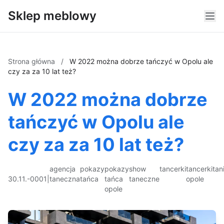
Sklep meblowy
Strona główna
/
W 2022 można dobrze tańczyć w Opolu ale
czy za za 10 lat też?
W 2022 można dobrze
tańczyć w Opolu ale
czy za za 10 lat też?
agencja
pokazy
pokazy
show
tancerki
tancerki
tan
30.11.-0001
|
taneczna
tańca
tańca
taneczne
opole
opole