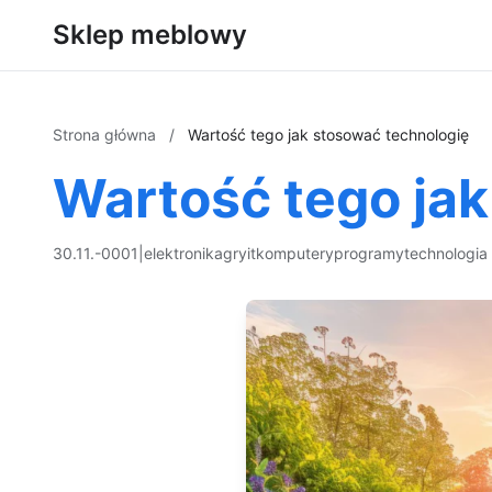
Sklep meblowy
Strona główna
/
Wartość tego jak stosować technologię
Wartość tego jak
30.11.-0001
|
elektronika
gry
it
komputery
programy
technologia