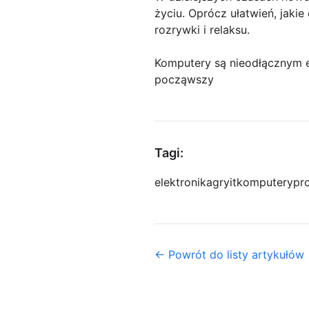
życiu. Oprócz ułatwień, jaki
rozrywki i relaksu.
Komputery są nieodłącznym 
począwszy
Tagi:
elektronika
gry
it
komputery
pr
← Powrót do listy artykułów