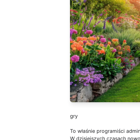
gry
To właśnie programiści admini
W dzisiejszych czasach now