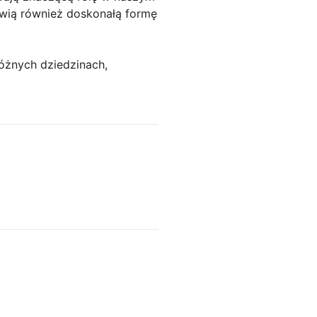
owią również doskonałą formę
óżnych dziedzinach,