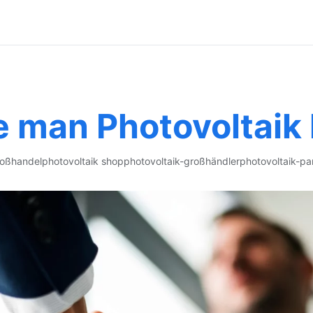
 man Photovoltaik 
roßhandel
photovoltaik shop
photovoltaik-großhändler
photovoltaik-pa