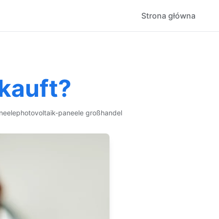
Strona główna
kauft?
neele
photovoltaik-paneele großhandel