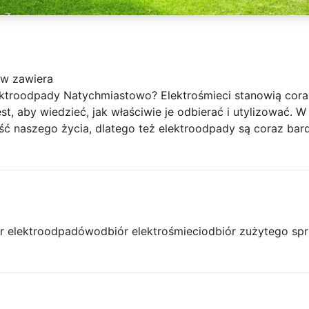
ów zawiera
lektroodpady Natychmiastowo? Elektrośmieci stanowią cora
t, aby wiedzieć, jak właściwie je odbierać i utylizować. W
ść naszego życia, dlatego też elektroodpady są coraz bar
r elektroodpadów
odbiór elektrośmieci
odbiór zużytego spr