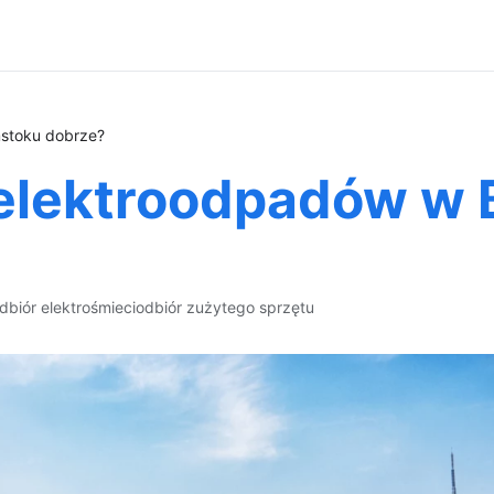
mstoku dobrze?
elektroodpadów w 
dbiór elektrośmieci
odbiór zużytego sprzętu