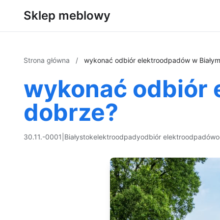
Sklep meblowy
Strona główna
/
wykonać odbiór elektroodpadów w Biały
wykonać odbiór 
dobrze?
30.11.-0001
|
Białystok
elektroodpady
odbiór elektroodpadów
o