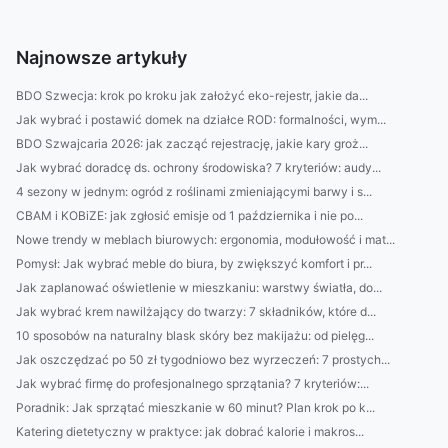
Najnowsze artykuły
BDO Szwecja: krok po kroku jak założyć eko-rejestr, jakie da...
Jak wybrać i postawić domek na działce ROD: formalności, wym...
BDO Szwajcaria 2026: jak zacząć rejestrację, jakie kary groż...
Jak wybrać doradcę ds. ochrony środowiska? 7 kryteriów: audy...
4 sezony w jednym: ogród z roślinami zmieniającymi barwy i s...
CBAM i KOBiZE: jak zgłosić emisje od 1 października i nie po...
Nowe trendy w meblach biurowych: ergonomia, modułowość i mat...
Pomysł: Jak wybrać meble do biura, by zwiększyć komfort i pr...
Jak zaplanować oświetlenie w mieszkaniu: warstwy światła, do...
Jak wybrać krem nawilżający do twarzy: 7 składników, które d...
10 sposobów na naturalny blask skóry bez makijażu: od pielęg...
Jak oszczędzać po 50 zł tygodniowo bez wyrzeczeń: 7 prostych...
Jak wybrać firmę do profesjonalnego sprzątania? 7 kryteriów:...
Poradnik: Jak sprzątać mieszkanie w 60 minut? Plan krok po k...
Katering dietetyczny w praktyce: jak dobrać kalorie i makros...