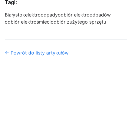
Tagi:
Białystok
elektroodpady
odbiór elektroodpadów
odbiór elektrośmieci
odbiór zużytego sprzętu
← Powrót do listy artykułów