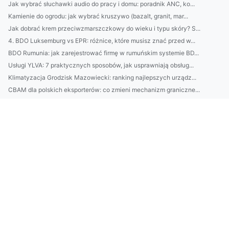
Jak wybrać słuchawki audio do pracy i domu: poradnik ANC, ko...
Kamienie do ogrodu: jak wybrać kruszywo (bazalt, granit, mar...
Jak dobrać krem przeciwzmarszczkowy do wieku i typu skóry? S...
4. BDO Luksemburg vs EPR: różnice, które musisz znać przed w...
BDO Rumunia: jak zarejestrować firmę w rumuńskim systemie BD...
Usługi YLVA: 7 praktycznych sposobów, jak usprawniają obsług...
Klimatyzacja Grodzisk Mazowiecki: ranking najlepszych urządz...
CBAM dla polskich eksporterów: co zmieni mechanizm graniczne...
Usługi GPAIS: przewodnik wdrożenia dla firm e-commerce — kor...
Montaż klimatyzacji w Piasecznie: porównanie cen, terminów i...
Naturalne kosmetyki do cery wrażliwej - poradnik: czego unik...
10 praktycznych sposobów dla firm na obniżenie śladu węglowe...
LUCID Air vs Tesla: rzeczywisty zasięg, koszty ładowania i u...
Jak wybrać i porównać usługi OKIR i MOHU: praktyczny przewod...
BDO Szwecja: Przewodnik po usługach księgowych i doradczych ...
Jak legalnie postawić i urządzić domek na działce ROD: przep...
10 szybkich obiadów z 5 składników: proste przepisy, lista z...
Lokalne SEO Rybnik: 7 kroków, które zwiększą widoczność Twoj...
Mały balkon, wielka zmiana: 10 pomysłów DIY na zieloną oazę ...