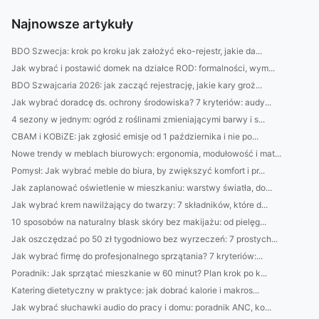
Najnowsze artykuły
BDO Szwecja: krok po kroku jak założyć eko-rejestr, jakie da...
Jak wybrać i postawić domek na działce ROD: formalności, wym...
BDO Szwajcaria 2026: jak zacząć rejestrację, jakie kary groż...
Jak wybrać doradcę ds. ochrony środowiska? 7 kryteriów: audy...
4 sezony w jednym: ogród z roślinami zmieniającymi barwy i s...
CBAM i KOBiZE: jak zgłosić emisje od 1 października i nie po...
Nowe trendy w meblach biurowych: ergonomia, modułowość i mat...
Pomysł: Jak wybrać meble do biura, by zwiększyć komfort i pr...
Jak zaplanować oświetlenie w mieszkaniu: warstwy światła, do...
Jak wybrać krem nawilżający do twarzy: 7 składników, które d...
10 sposobów na naturalny blask skóry bez makijażu: od pielęg...
Jak oszczędzać po 50 zł tygodniowo bez wyrzeczeń: 7 prostych...
Jak wybrać firmę do profesjonalnego sprzątania? 7 kryteriów:...
Poradnik: Jak sprzątać mieszkanie w 60 minut? Plan krok po k...
Katering dietetyczny w praktyce: jak dobrać kalorie i makros...
Jak wybrać słuchawki audio do pracy i domu: poradnik ANC, ko...