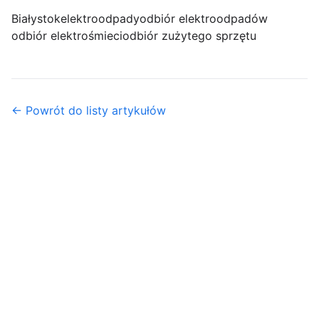
Białystok
elektroodpady
odbiór elektroodpadów
odbiór elektrośmieci
odbiór zużytego sprzętu
← Powrót do listy artykułów