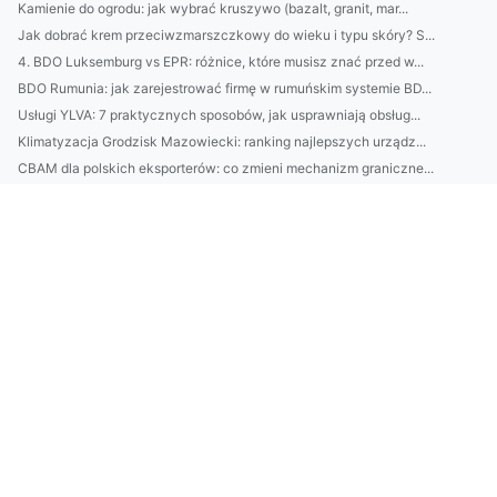
Kamienie do ogrodu: jak wybrać kruszywo (bazalt, granit, mar...
Jak dobrać krem przeciwzmarszczkowy do wieku i typu skóry? S...
4. BDO Luksemburg vs EPR: różnice, które musisz znać przed w...
BDO Rumunia: jak zarejestrować firmę w rumuńskim systemie BD...
Usługi YLVA: 7 praktycznych sposobów, jak usprawniają obsług...
Klimatyzacja Grodzisk Mazowiecki: ranking najlepszych urządz...
CBAM dla polskich eksporterów: co zmieni mechanizm graniczne...
Usługi GPAIS: przewodnik wdrożenia dla firm e-commerce — kor...
Montaż klimatyzacji w Piasecznie: porównanie cen, terminów i...
Naturalne kosmetyki do cery wrażliwej - poradnik: czego unik...
10 praktycznych sposobów dla firm na obniżenie śladu węglowe...
LUCID Air vs Tesla: rzeczywisty zasięg, koszty ładowania i u...
Jak wybrać i porównać usługi OKIR i MOHU: praktyczny przewod...
BDO Szwecja: Przewodnik po usługach księgowych i doradczych ...
Jak legalnie postawić i urządzić domek na działce ROD: przep...
10 szybkich obiadów z 5 składników: proste przepisy, lista z...
Lokalne SEO Rybnik: 7 kroków, które zwiększą widoczność Twoj...
Mały balkon, wielka zmiana: 10 pomysłów DIY na zieloną oazę ...
Szukam 7 Osób, Którym Przekażę Rozwiązanie Jak tańczyć w Opo...