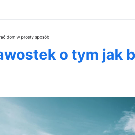
wać dom w prosty sposób
kawostek o tym jak