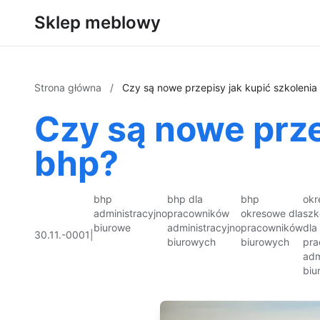
Sklep meblowy
Strona główna
/
Czy są nowe przepisy jak kupić szkoleni
Czy są nowe prze
bhp?
bhp
bhp dla
bhp
okr
administracyjno
pracowników
okresowe dla
szk
biurowe
administracyjno
pracowników
dla
30.11.-0001
|
biurowych
biurowych
pra
adm
biu