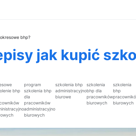
a okresowe bhp?
pisy jak kupić szk
esowe
program
szkolenia bhp
szkolenia
szkolenia
olenie bhp
szkolenia bhp
administracyjno
bhp dla
bhp
dla
biurowe
pracowników
pracownik
cowników
pracowników
biurowych
biurowych
inistracyjno
administracyjno
rowych
biurowych