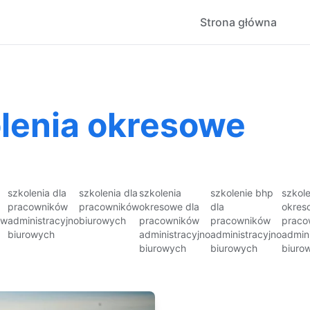
Strona główna
olenia okresowe
szkolenia dla
szkolenia dla
szkolenia
szkolenie bhp
szkol
pracowników
pracowników
okresowe dla
dla
okres
ów
administracyjno
biurowych
pracowników
pracowników
praco
biurowych
administracyjno
administracyjno
admin
biurowych
biurowych
biuro