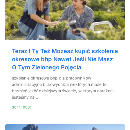
Teraz I Ty Też Możesz kupić szkolenia
okresowe bhp Nawet Jeśli Nie Masz
O Tym Zielonego Pojęcia
szkolenie okresowe bhp dla pracowników
administracyjno biurowychDla niektórych może to
brzmieć jakW dzisiejszym świecie, w którym narażeni
jesteśmy na...
30.11.-0001